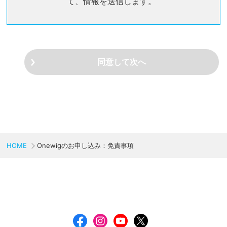
て、情報を送信します。
下同じ）の同意を得た場合及び個人情報の保護に関する法律
その他の法令等により開示・提供が要求されている場合を除
き、以下の目的のためにのみ利用します。
当団体における各事業及びプログラムを実施す
る際に利用するため
同意して次へ
当団体の資金に資するほか、ご支援ご協力をご
依頼するため
当団体の各事業及びプログラムに関する報告及
び広報活動のため
当団体へのお問い合わせに対する対応のため
HOME
Onewigのお申し込み：免責事項
その他当団体から各事業及びプログラムに関す
る重要なお知らせ等必要に応じた連絡を行うた
め
個人情報の第三者への開示・提供の禁止