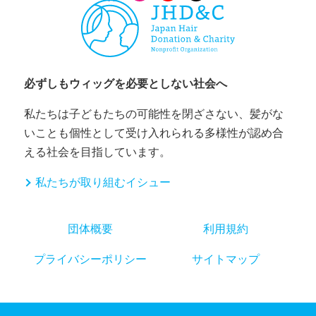
当団体はあらかじめご本人の同意を得た場合及び法令に基づ
く場合を除き、以下の場合を除いては個人情報を第三者に提
供することはいたしません。
ご本人の同意がある場合
必ずしもウィッグを必要としない社会へ
法的根拠に基づく開示の必要性がある場合
私たちは子どもたちの可能性を閉ざさない、髪がな
個人情報保護法が規定する本人または公共の利
いことも個性として受け入れられる多様性が認め合
益のために必要と考えられる場合。
える社会を目指しています。
人の生命、身体または財産の保護のために必要
私たちが取り組むイシュー
がある場合であって、本人の同意を得ることが
困難である時。
団体概要
利用規約
個人情報の委託
プライバシーポリシー
サイトマップ
利用目的の達成に必要な範囲内において、ご本人から取得し
た個人情報の全部または一部を業務委託先に委託することが
あります。その際、業務請負委託先としての適格性を十分審