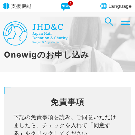
1
Language
支援機能
文字サイズ
in simple English
標準
大
English Guide
背景色
標準
青
黄
黒
Onewigのお申し込み
やさしいにほんご
Powered by
Translate
免責事項
下記の免責事項を読み、ご同意いただけ
ましたら、チェックを入れて
「同意す
る」
をクリックしてください。