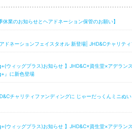
季休業のお知らせとヘアドネーション保管のお願い】
ヘアドネーションフェイスタオル 新登場| JHD&Cチャリテ
ig+(ウィッグプラス)お知らせ 】JHD&C×資生堂×アデラ
ig+』に新色登場
HD&Cチャリティファンディングに じゃーだっくんミニぬいぐ
ig+(ウィッグプラス)お知らせ 】JHD&C×資生堂×アデラ