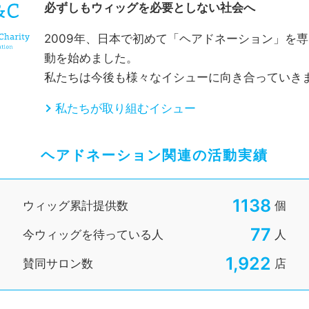
)【夏休みの自由研究 ヘアドネーションQ&A 】
要】「ヘアドネーションをご検討中の皆さまへ」悪質な業者
D&Cチャリティファンディングに【ヘアドネーションタオル
必ずしもウィッグを必要としない社会へ
ベント情報】「冬休みJHD&C事務局見学会」のお知らせ
ャリティコラボレーション】ガモウ関西のページを公開し
要】医療用ウィッグ無償提供プログラム新規お申し込み休
2009年、日本で初めて「ヘアドネーション」を
D&Cチャリティファンディングにヘアタイ3本セット、キー
)【夏休みの自由研究 ヘアドネーションQ&A】
知らせ】JHD&C事務局のご見学について
動を始めました。
要】JHD&C事務局の運営についてのご案内
私たちは今後も様々なイシューに向き合っていき
開・掲載情報】夏休み親子イベント・レポート公開しまし
)JHD&Cサテライトサロンスタッフ募集
知らせ】自治体による医療用ウィッグ助成一覧ページを作
)【夏休みの自由研究 ヘアドネーションQ&A】
ベント情報】「夏休み親子イベント」悪天候の際のベント
私たちが取り組むイシュー
リティコラボレーションに「ヘアドネーションタオル」が
開・掲載情報】ヘアドネーションシャンプー&チャリティベ
)JHD&Cサテライトサロンスタッフ募集
ジタル受領証に春限定デザインが登場】
ヘアドネーション関連の活動実績
)【夏休みの自由研究 ヘアドネーションQ&A】
知らせ】企業コラボページを公開しました
ーダック自由研究オンラインイベント開催のお知らせ
知らせ】ソーシャルコラボレーションページを公開しまし
1138
ウィッグ累計提供数
個
ベント情報】「ロハスフェスタ万博 2019 Autumn」ご来
季休業のお知らせとヘアドネーション保管のお願い】
知らせ】WEBサイトリニューアルのお知らせ
77
今ウィッグを待っている人
人
D&C事務局より緊急事態宣言に伴う重要なお知らせ
のご挨拶とデジタル受領証開始のお知らせ
知らせ】「第一回 ボランティア説明会」開催のご案内
1,922
ィッグカットテクニック動画公開のお知らせ】
賛同サロン数
店
HD&Cヘアドネーションシャンプー成分】疑問・感想にメー
アドネーションの通常受け付け再開のご案内】