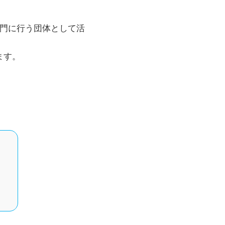
にご注意ください!
】が加わりました!
ました
止のお知らせ
専門に行う団体として活
ホルダーが登場
ます。
た
成しました
の開催について
加わりました
ンダーの情報を公開しま
た
場お待ちしています!
カーさんがお答えします!