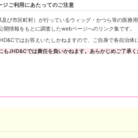
ージご利用にあたってのご注意
県及び市区町村）が行っているウィッグ・かつら等の医療用
が公開情報をもとに調査したwebページへのリンク集です。
HD&Cではお答えいたしかねますので、ご自身で各自治体
にもJHD&Cでは責任を負いかねます。あらかじめご了承く
請先も都道府県のケース
請先は市区町村のケース
成を行いその情報を都道府県がまとめたケースがあります
い自治体は、自治体公式ホームページのトップページへリ