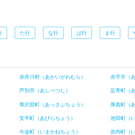
行
た行
な行
は行
ま行
赤井川村（あかいがわむら）
赤平市（
芦別市（あしべつし）
足寄町（
厚沢部町（あっさぶちょう）
厚真町（
安平町（あびらちょう）
池田町（
今金町（いまかねちょう）
岩内町（