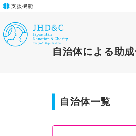
支援機能
文字サイズ
標準
大
in simple English
自治体による助成
背景色
標準
青
黄
黒
English Guide
やさしいにほんご
自治体一覧