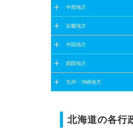
茨城県
宮城県
中部地方
栃木県
秋田県
新潟県
群馬県
近畿地方
山形県
富山県
埼玉県
福島県
滋賀県
石川県
中国地方
千葉県
京都府
福井県
東京都
鳥取県
大阪府
四国地方
山梨県
神奈川県
島根県
兵庫県
長野県
徳島県
岡山県
九州・沖縄地方
奈良県
岐阜県
香川県
広島県
和歌山県
静岡県
福岡県
愛媛県
山口県
愛知県
佐賀県
高知県
三重県
北海道の各行
長崎県
熊本県