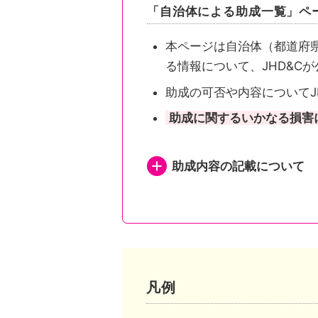
「自治体による助成一覧」ペ
本ページは自治体（都道府
る情報について、JHD&C
助成の可否や内容についてJ
助成に関するいかなる損害
助成内容の記載について
都道府県が助成を行い申
都道府県が助成を行い申
都道府県内市区町村が助
凡例
市区町村独自の助成がある自治体は、自治体公式ホームページの助成事業ページまたは概要が記されたページへリンクしています。
市区町村独自の助成がな