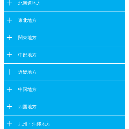
北海道地方
北海道
東北地方
青森県
関東地方
岩手県
茨城県
宮城県
中部地方
栃木県
秋田県
新潟県
群馬県
山形県
近畿地方
富山県
埼玉県
福島県
滋賀県
石川県
千葉県
中国地方
京都府
福井県
東京都
鳥取県
大阪府
山梨県
四国地方
神奈川県
島根県
兵庫県
長野県
徳島県
岡山県
奈良県
九州・沖縄地方
岐阜県