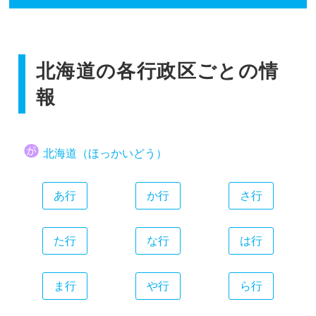
香川県
広島県
和歌山県
静岡県
福岡県
愛媛県
山口県
愛知県
佐賀県
高知県
三重県
北海道の各行政区ごとの情
長崎県
熊本県
報
大分県
宮崎県
北海道（ほっかいどう）
鹿児島県
沖縄県
あ行
か行
さ行
た行
な行
は行
ま行
や行
ら行