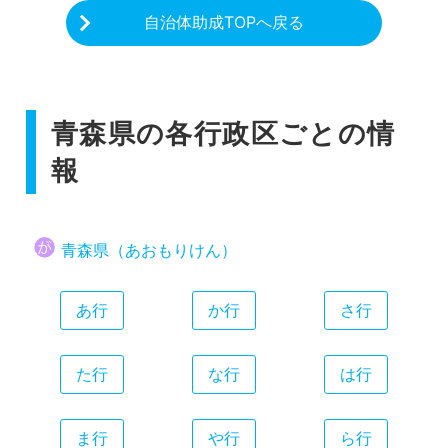
自治体助成TOPへ戻る
青森県の各行政区ごとの情
報
青森県（あおもりけん）
あ行
か行
さ行
た行
な行
は行
ま行
や行
ら行