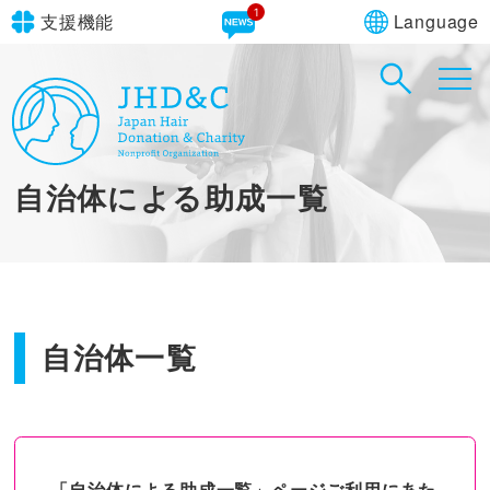
1
Language
支援機能
文字サイズ
in simple English
標準
大
English Guide
背景色
標準
青
黄
黒
自治体による助成一覧
やさしいにほんご
自治体一覧