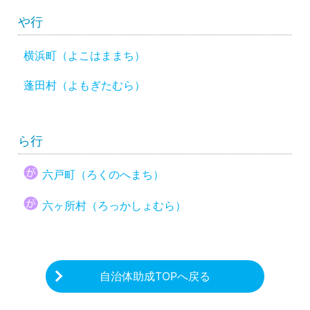
や行
横浜町（よこはままち）
蓬田村（よもぎたむら）
ら行
六戸町（ろくのへまち）
六ヶ所村（ろっかしょむら）
自治体助成TOPへ戻る
CHARITY & GOODS