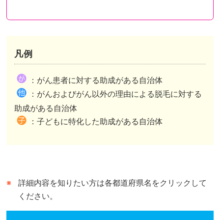
凡例
都道府県が助成を行い申請先も都道府県のケース
都道府県が助成を行い申請先は市区町村のケース
都道府県内市区町村が助成を行いその情報を都道府県がまとめたケースがあります。
：がん患者に対する助成がある自治体
市区町村独自の助成がある自治体は、自治体公式ホームページの助成事業ページまたは概要が記されたページへリンクしています。
市区町村独自の助成がない自治体は、自治体公式ホームページのトップページへリンクしています。
：がんおよびがん以外の理由による脱毛に対する
都道府県が行う助成との併用可、不可は市区町村によって異なります。
助成がある自治体
：子どもに特化した助成がある自治体
詳細内容を知りたい方は各都道府県名をクリックして
ください。