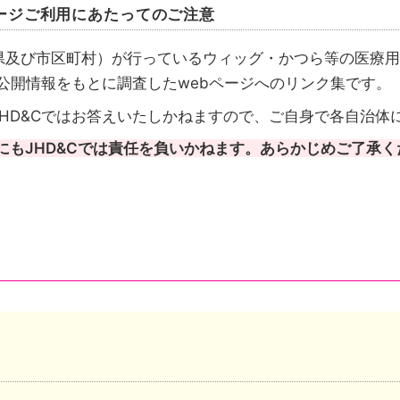
ージご利用にあたってのご注意
県及び市区町村）が行っているウィッグ・かつら等の医療用
が公開情報をもとに調査したwebページへのリンク集です。
HD&Cではお答えいたしかねますので、ご自身で各自治体
にもJHD&Cでは責任を負いかねます。あらかじめご了承く
請先も都道府県のケース
請先は市区町村のケース
成を行いその情報を都道府県がまとめたケースがあります
い自治体は、自治体公式ホームページのトップページへリ