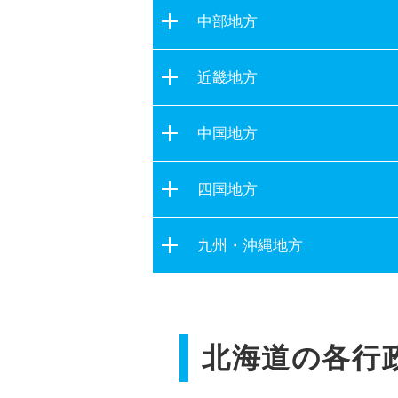
茨城県
宮城県
中部地方
栃木県
秋田県
新潟県
群馬県
近畿地方
山形県
富山県
埼玉県
福島県
滋賀県
石川県
中国地方
千葉県
京都府
福井県
東京都
鳥取県
大阪府
四国地方
山梨県
神奈川県
島根県
兵庫県
長野県
徳島県
岡山県
九州・沖縄地方
奈良県
岐阜県
香川県
広島県
和歌山県
静岡県
福岡県
愛媛県
山口県
愛知県
佐賀県
高知県
三重県
北海道の各行
長崎県
熊本県