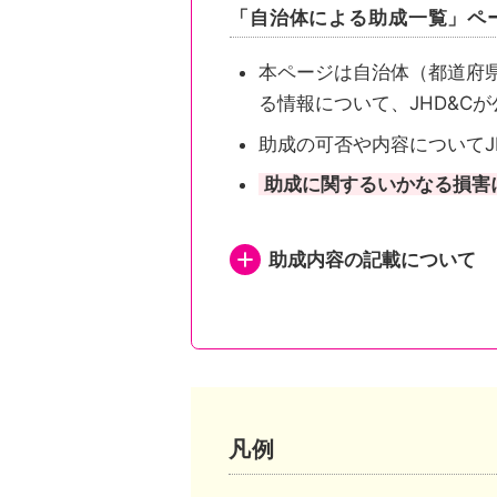
「自治体による助成一覧」ペ
本ページは自治体（都道府
る情報について、JHD&C
助成の可否や内容についてJ
助成に関するいかなる損害
助成内容の記載について
都道府県が助成を行い申
都道府県が助成を行い申
都道府県内市区町村が助
凡例
市区町村独自の助成がある自治体は、自治体公式ホームページの助成事業ページまたは概要が記されたページへリンクしています。
市区町村独自の助成がな