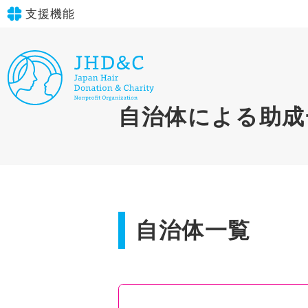
支援機能
文字サイズ
標準
大
in simple English
自治体による助成
背景色
標準
青
黄
黒
English Guide
やさしいにほんご
自治体一覧