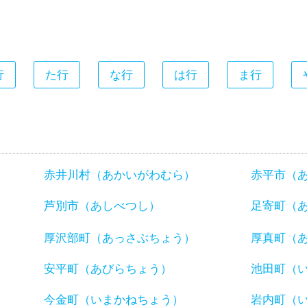
行
た行
な行
は行
ま行
赤井川村（あかいがわむら）
赤平市（
芦別市（あしべつし）
足寄町（
厚沢部町（あっさぶちょう）
厚真町（
安平町（あびらちょう）
池田町（
今金町（いまかねちょう）
岩内町（