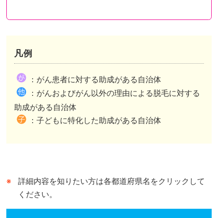
凡例
都道府県が助成を行い申請先も都道府県のケース
都道府県が助成を行い申請先は市区町村のケース
都道府県内市区町村が助成を行いその情報を都道府県がまとめたケースがあります。
：がん患者に対する助成がある自治体
市区町村独自の助成がある自治体は、自治体公式ホームページの助成事業ページまたは概要が記されたページへリンクしています。
市区町村独自の助成がない自治体は、自治体公式ホームページのトップページへリンクしています。
：がんおよびがん以外の理由による脱毛に対する
都道府県が行う助成との併用可、不可は市区町村によって異なります。
助成がある自治体
：子どもに特化した助成がある自治体
詳細内容を知りたい方は各都道府県名をクリックして
ください。