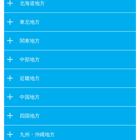
北海道地方
北海道
東北地方
青森県
関東地方
岩手県
茨城県
宮城県
中部地方
栃木県
秋田県
新潟県
群馬県
山形県
近畿地方
富山県
埼玉県
福島県
滋賀県
石川県
千葉県
中国地方
京都府
福井県
東京都
鳥取県
大阪府
山梨県
四国地方
神奈川県
島根県
兵庫県
長野県
徳島県
岡山県
奈良県
九州・沖縄地方
岐阜県