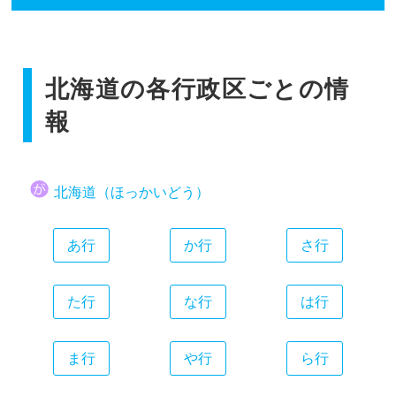
香川県
広島県
和歌山県
静岡県
福岡県
愛媛県
山口県
愛知県
佐賀県
高知県
三重県
北海道の各行政区ごとの情
長崎県
熊本県
報
大分県
宮崎県
北海道（ほっかいどう）
鹿児島県
沖縄県
あ行
か行
さ行
た行
な行
は行
ま行
や行
ら行