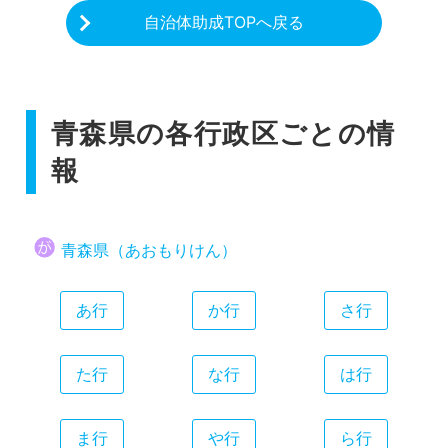
自治体助成TOPへ戻る
青森県の各行政区ごとの情
報
青森県（あおもりけん）
あ行
か行
さ行
た行
な行
は行
ま行
や行
ら行