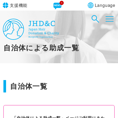
Language
支援機能
文字サイズ
in simple English
標準
大
English Guide
背景色
標準
青
黄
黒
自治体による助成一覧
やさしいにほんご
自治体一覧