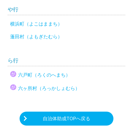
や行
横浜町（よこはままち）
蓬田村（よもぎたむら）
ら行
六戸町（ろくのへまち）
六ヶ所村（ろっかしょむら）
自治体助成TOPへ戻る
CHARITY & GOODS