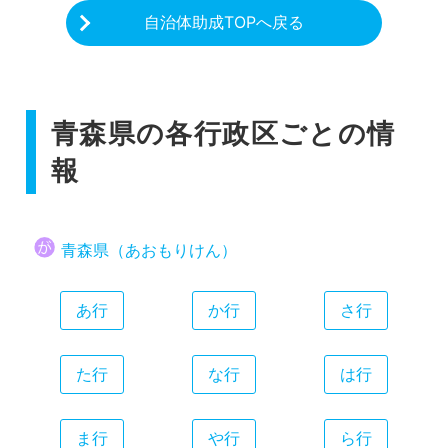
自治体助成TOPへ戻る
青森県の各行政区ごとの情
報
青森県（あおもりけん）
あ行
か行
さ行
た行
な行
は行
ま行
や行
ら行