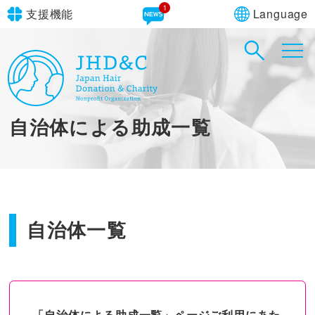
1
Language
支援機能
文字サイズ
in simple English
標準
大
English Guide
背景色
標準
青
黄
黒
自治体による助成一覧
やさしいにほんご
自治体一覧