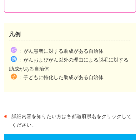
凡例
都道府県が助成を行い申請先も都道府県のケース
都道府県が助成を行い申請先は市区町村のケース
都道府県内市区町村が助成を行いその情報を都道府県がまとめたケースがあります。
：がん患者に対する助成がある自治体
市区町村独自の助成がある自治体は、自治体公式ホームページの助成事業ページまたは概要が記されたページへリンクしています。
市区町村独自の助成がない自治体は、自治体公式ホームページのトップページへリンクしています。
：がんおよびがん以外の理由による脱毛に対する
都道府県が行う助成との併用可、不可は市区町村によって異なります。
助成がある自治体
：子どもに特化した助成がある自治体
詳細内容を知りたい方は各都道府県名をクリックして
ください。