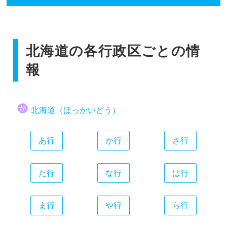
香川県
広島県
和歌山県
静岡県
福岡県
愛媛県
山口県
愛知県
佐賀県
高知県
三重県
北海道の各行政区ごとの情
長崎県
熊本県
報
大分県
宮崎県
北海道（ほっかいどう）
鹿児島県
沖縄県
あ行
か行
さ行
た行
な行
は行
ま行
や行
ら行