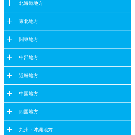
北海道地方
北海道
東北地方
青森県
関東地方
岩手県
茨城県
宮城県
中部地方
栃木県
秋田県
新潟県
群馬県
山形県
近畿地方
富山県
埼玉県
福島県
滋賀県
石川県
千葉県
中国地方
京都府
福井県
東京都
鳥取県
大阪府
山梨県
四国地方
神奈川県
島根県
兵庫県
長野県
徳島県
岡山県
奈良県
九州・沖縄地方
岐阜県