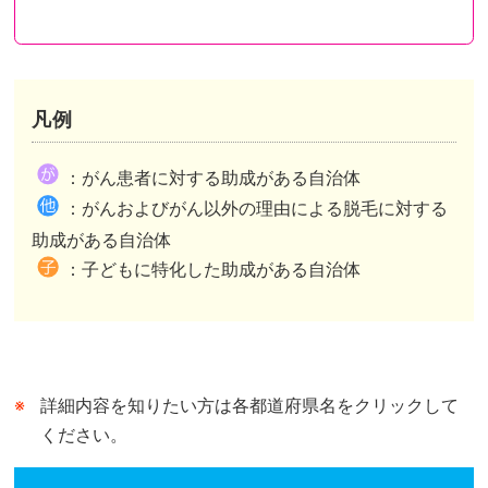
凡例
都道府県が助成を行い申請先も都道府県のケース
都道府県が助成を行い申請先は市区町村のケース
都道府県内市区町村が助成を行いその情報を都道府県がまとめたケースがあります。
：がん患者に対する助成がある自治体
市区町村独自の助成がある自治体は、自治体公式ホームページの助成事業ページまたは概要が記されたページへリンクしています。
市区町村独自の助成がない自治体は、自治体公式ホームページのトップページへリンクしています。
：がんおよびがん以外の理由による脱毛に対する
都道府県が行う助成との併用可、不可は市区町村によって異なります。
助成がある自治体
：子どもに特化した助成がある自治体
詳細内容を知りたい方は各都道府県名をクリックして
ください。