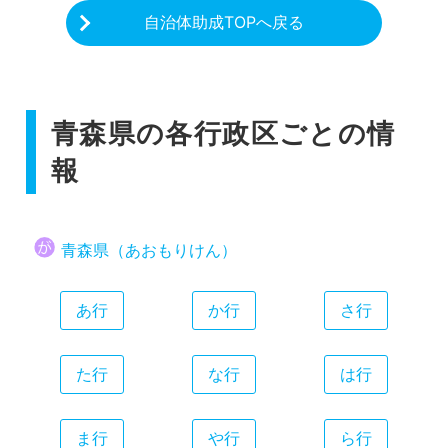
自治体助成TOPへ戻る
青森県の各行政区ごとの情
報
青森県（あおもりけん）
あ行
か行
さ行
た行
な行
は行
ま行
や行
ら行