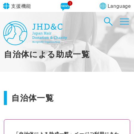
1
Language
支援機能
文字サイズ
in simple English
標準
大
English Guide
背景色
標準
青
黄
黒
自治体による助成一覧
やさしいにほんご
自治体一覧