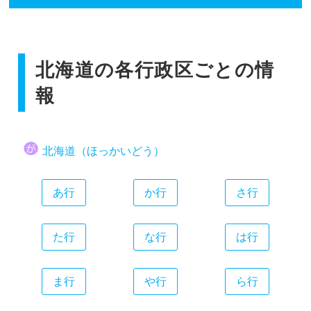
香川県
広島県
和歌山県
静岡県
福岡県
愛媛県
山口県
愛知県
佐賀県
高知県
三重県
北海道の各行政区ごとの情
長崎県
熊本県
報
大分県
宮崎県
北海道（ほっかいどう）
鹿児島県
沖縄県
あ行
か行
さ行
た行
な行
は行
ま行
や行
ら行