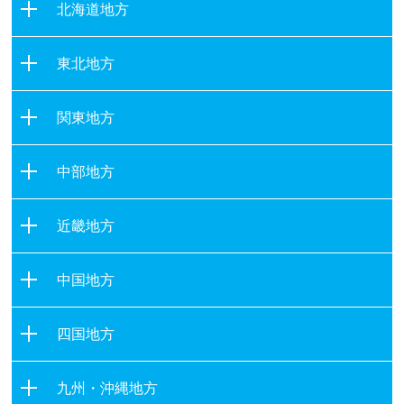
北海道地方
北海道
東北地方
青森県
関東地方
岩手県
茨城県
宮城県
中部地方
栃木県
秋田県
新潟県
群馬県
山形県
近畿地方
富山県
埼玉県
福島県
滋賀県
石川県
千葉県
中国地方
京都府
福井県
東京都
鳥取県
大阪府
山梨県
四国地方
神奈川県
島根県
兵庫県
長野県
徳島県
岡山県
奈良県
九州・沖縄地方
岐阜県