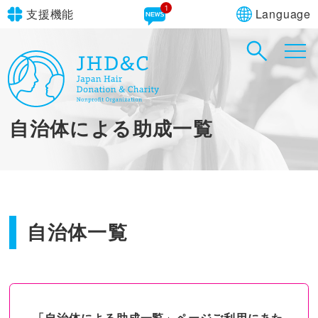
Language
支援機能
文字サイズ
in simple English
標準
大
English Guide
背景色
標準
青
黄
黒
自治体による助成一覧
やさしいにほんご
自治体一覧