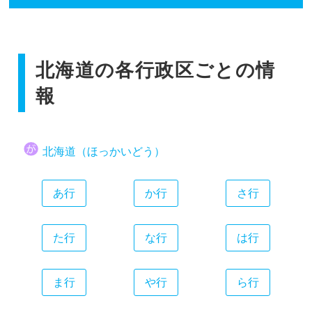
香川県
広島県
和歌山県
静岡県
福岡県
愛媛県
山口県
愛知県
佐賀県
高知県
三重県
北海道の各行政区ごとの情
長崎県
熊本県
報
大分県
宮崎県
北海道（ほっかいどう）
鹿児島県
沖縄県
あ行
か行
さ行
た行
な行
は行
ま行
や行
ら行