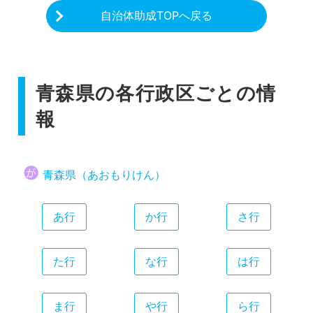
自治体助成TOPへ戻る
青森県の各行政区ごとの情
報
青森県（あおもりけん）
あ行
か行
さ行
た行
な行
は行
ま行
や行
ら行