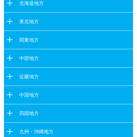
北海道地方
北海道
東北地方
青森県
関東地方
岩手県
茨城県
宮城県
中部地方
栃木県
秋田県
新潟県
群馬県
山形県
近畿地方
富山県
埼玉県
福島県
滋賀県
石川県
千葉県
中国地方
京都府
福井県
東京都
鳥取県
大阪府
山梨県
四国地方
神奈川県
島根県
兵庫県
長野県
徳島県
岡山県
奈良県
九州・沖縄地方
岐阜県