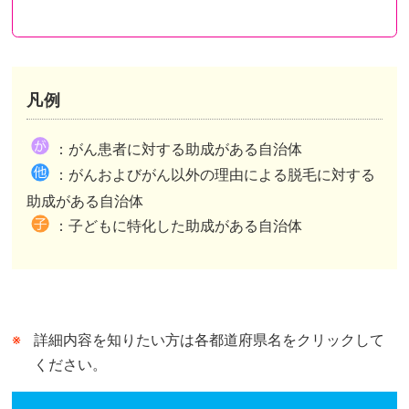
凡例
都道府県が助成を行い申請先も都道府県のケース
都道府県が助成を行い申請先は市区町村のケース
都道府県内市区町村が助成を行いその情報を都道府県がまとめたケースがあります。
：がん患者に対する助成がある自治体
市区町村独自の助成がある自治体は、自治体公式ホームページの助成事業ページまたは概要が記されたページへリンクしています。
市区町村独自の助成がない自治体は、自治体公式ホームページのトップページへリンクしています。
：がんおよびがん以外の理由による脱毛に対する
都道府県が行う助成との併用可、不可は市区町村によって異なります。
助成がある自治体
：子どもに特化した助成がある自治体
詳細内容を知りたい方は各都道府県名をクリックして
ください。