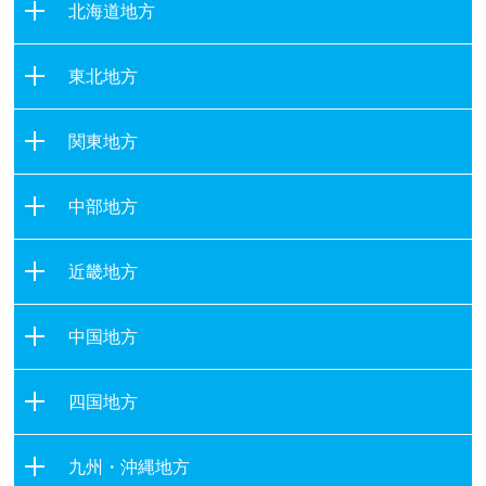
北海道地方
北海道
東北地方
青森県
関東地方
岩手県
茨城県
宮城県
中部地方
栃木県
秋田県
新潟県
群馬県
山形県
近畿地方
富山県
埼玉県
福島県
滋賀県
石川県
千葉県
中国地方
京都府
福井県
東京都
鳥取県
大阪府
山梨県
四国地方
神奈川県
島根県
兵庫県
長野県
徳島県
岡山県
奈良県
九州・沖縄地方
岐阜県