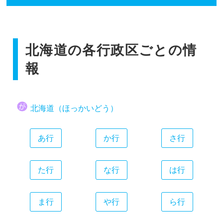
香川県
広島県
和歌山県
静岡県
福岡県
愛媛県
山口県
愛知県
佐賀県
高知県
三重県
北海道の各行政区ごとの情
長崎県
熊本県
報
大分県
宮崎県
北海道（ほっかいどう）
鹿児島県
沖縄県
あ行
か行
さ行
た行
な行
は行
ま行
や行
ら行