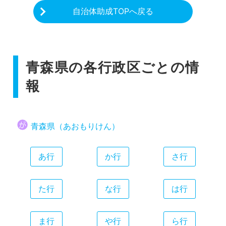
自治体助成TOPへ戻る
青森県の各行政区ごとの情
報
青森県（あおもりけん）
あ行
か行
さ行
た行
な行
は行
ま行
や行
ら行