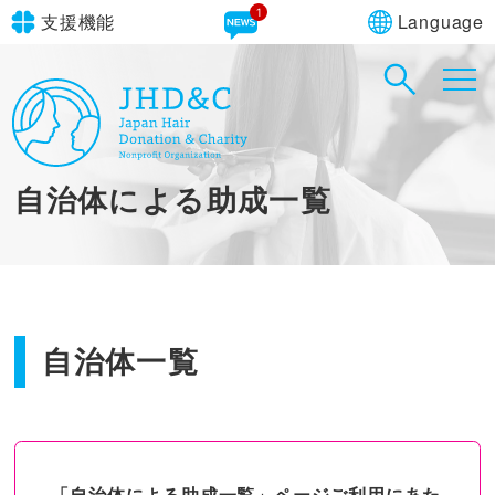
1
Language
支援機能
文字サイズ
in simple English
標準
大
English Guide
背景色
標準
青
黄
黒
自治体による助成一覧
やさしいにほんご
自治体一覧