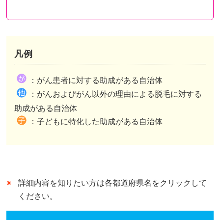
凡例
都道府県が助成を行い申請先も都道府県のケース
都道府県が助成を行い申請先は市区町村のケース
都道府県内市区町村が助成を行いその情報を都道府県がまとめたケースがあります。
：がん患者に対する助成がある自治体
市区町村独自の助成がある自治体は、自治体公式ホームページの助成事業ページまたは概要が記されたページへリンクしています。
市区町村独自の助成がない自治体は、自治体公式ホームページのトップページへリンクしています。
：がんおよびがん以外の理由による脱毛に対する
都道府県が行う助成との併用可、不可は市区町村によって異なります。
助成がある自治体
：子どもに特化した助成がある自治体
詳細内容を知りたい方は各都道府県名をクリックして
ください。