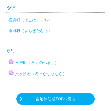
や行
横浜町（よこはままち）
蓬田村（よもぎたむら）
ら行
六戸町（ろくのへまち）
六ヶ所村（ろっかしょむら）
自治体助成TOPへ戻る
CHARITY & GOODS