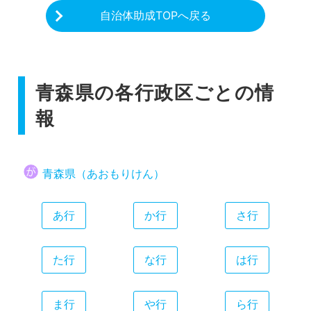
自治体助成TOPへ戻る
青森県の各行政区ごとの情
報
青森県（あおもりけん）
あ行
か行
さ行
た行
な行
は行
ま行
や行
ら行