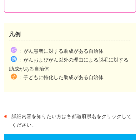
凡例
都道府県が助成を行い申請先も都道府県のケース
都道府県が助成を行い申請先は市区町村のケース
都道府県内市区町村が助成を行いその情報を都道府県がまとめたケースがあります。
：がん患者に対する助成がある自治体
市区町村独自の助成がある自治体は、自治体公式ホームページの助成事業ページまたは概要が記されたページへリンクしています。
市区町村独自の助成がない自治体は、自治体公式ホームページのトップページへリンクしています。
：がんおよびがん以外の理由による脱毛に対する
都道府県が行う助成との併用可、不可は市区町村によって異なります。
助成がある自治体
：子どもに特化した助成がある自治体
詳細内容を知りたい方は各都道府県名をクリックして
ください。