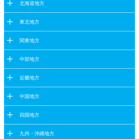
北海道地方
北海道
東北地方
青森県
関東地方
岩手県
茨城県
宮城県
中部地方
栃木県
秋田県
新潟県
群馬県
山形県
近畿地方
富山県
埼玉県
福島県
滋賀県
石川県
千葉県
中国地方
京都府
福井県
東京都
鳥取県
大阪府
山梨県
四国地方
神奈川県
島根県
兵庫県
長野県
徳島県
岡山県
奈良県
九州・沖縄地方
岐阜県