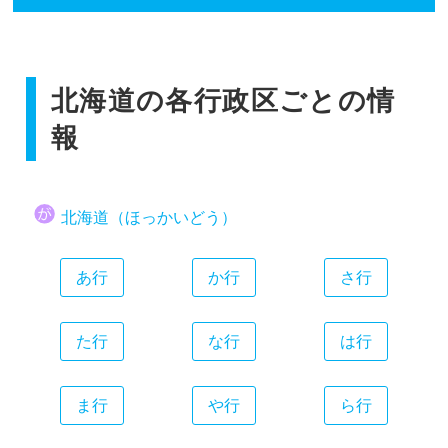
香川県
広島県
和歌山県
静岡県
福岡県
愛媛県
山口県
愛知県
佐賀県
高知県
三重県
北海道の各行政区ごとの情
長崎県
熊本県
報
大分県
宮崎県
北海道（ほっかいどう）
鹿児島県
沖縄県
あ行
か行
さ行
た行
な行
は行
ま行
や行
ら行