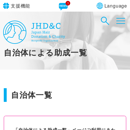
1
Language
支援機能
文字サイズ
in simple English
標準
大
English Guide
背景色
標準
青
黄
黒
自治体による助成一覧
やさしいにほんご
自治体一覧