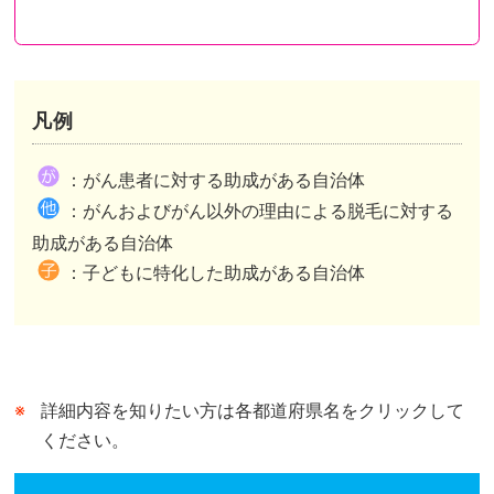
凡例
都道府県が助成を行い申請先も都道府県のケース
都道府県が助成を行い申請先は市区町村のケース
都道府県内市区町村が助成を行いその情報を都道府県がまとめたケースがあります。
：がん患者に対する助成がある自治体
市区町村独自の助成がある自治体は、自治体公式ホームページの助成事業ページまたは概要が記されたページへリンクしています。
市区町村独自の助成がない自治体は、自治体公式ホームページのトップページへリンクしています。
：がんおよびがん以外の理由による脱毛に対する
都道府県が行う助成との併用可、不可は市区町村によって異なります。
助成がある自治体
：子どもに特化した助成がある自治体
詳細内容を知りたい方は各都道府県名をクリックして
ください。