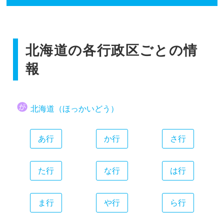
香川県
広島県
和歌山県
静岡県
福岡県
愛媛県
山口県
愛知県
佐賀県
高知県
三重県
北海道の各行政区ごとの情
長崎県
熊本県
報
大分県
宮崎県
北海道（ほっかいどう）
鹿児島県
沖縄県
あ行
か行
さ行
た行
な行
は行
ま行
や行
ら行