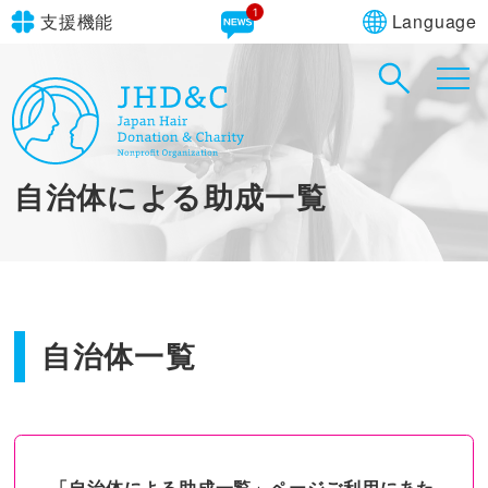
Language
支援機能
文字サイズ
in simple English
標準
大
English Guide
背景色
標準
青
黄
黒
自治体による助成一覧
やさしいにほんご
自治体一覧