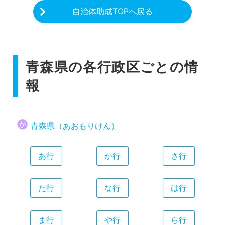
自治体助成TOPへ戻る
青森県の各行政区ごとの情
報
青森県（あおもりけん）
あ行
か行
さ行
た行
な行
は行
ま行
や行
ら行