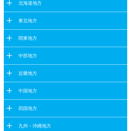
北海道地方
北海道
東北地方
青森県
関東地方
岩手県
茨城県
宮城県
中部地方
栃木県
秋田県
新潟県
群馬県
山形県
近畿地方
富山県
埼玉県
福島県
滋賀県
石川県
千葉県
中国地方
京都府
福井県
東京都
鳥取県
大阪府
山梨県
四国地方
神奈川県
島根県
兵庫県
長野県
徳島県
岡山県
奈良県
九州・沖縄地方
岐阜県