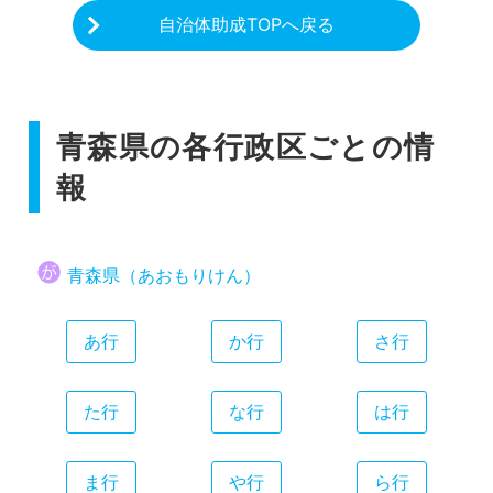
自治体助成TOPへ戻る
青森県の各行政区ごとの情
報
青森県（あおもりけん）
あ行
か行
さ行
た行
な行
は行
ま行
や行
ら行