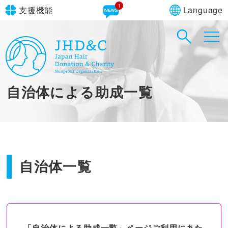
1
Language
支援機能
文字サイズ
in simple English
標準
大
English Guide
背景色
標準
青
黄
黒
自治体による助成一覧
やさしいにほんご
自治体一覧