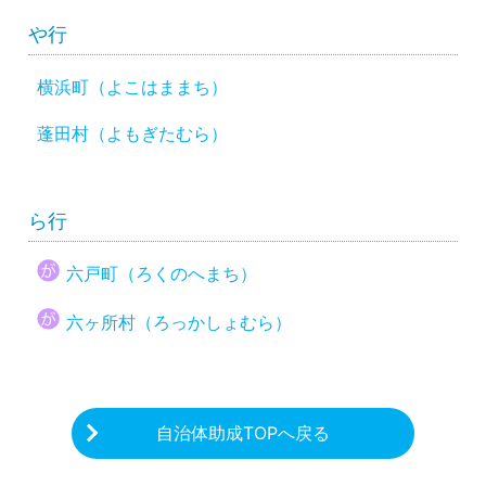
や行
横浜町（よこはままち）
蓬田村（よもぎたむら）
ら行
六戸町（ろくのへまち）
六ヶ所村（ろっかしょむら）
自治体助成TOPへ戻る
CHARITY & GOODS