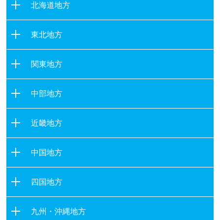
北海道地方
北海道
東北地方
青森県
関東地方
岩手県
茨城県
宮城県
中部地方
栃木県
秋田県
新潟県
群馬県
山形県
近畿地方
富山県
埼玉県
福島県
滋賀県
石川県
千葉県
中国地方
京都府
福井県
東京都
鳥取県
大阪府
山梨県
四国地方
神奈川県
島根県
兵庫県
長野県
徳島県
岡山県
奈良県
九州・沖縄地方
岐阜県