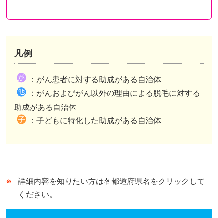
凡例
都道府県が助成を行い申請先も都道府県のケース
都道府県が助成を行い申請先は市区町村のケース
都道府県内市区町村が助成を行いその情報を都道府県がまとめたケースがあります。
：がん患者に対する助成がある自治体
市区町村独自の助成がある自治体は、自治体公式ホームページの助成事業ページまたは概要が記されたページへリンクしています。
市区町村独自の助成がない自治体は、自治体公式ホームページのトップページへリンクしています。
：がんおよびがん以外の理由による脱毛に対する
都道府県が行う助成との併用可、不可は市区町村によって異なります。
助成がある自治体
：子どもに特化した助成がある自治体
詳細内容を知りたい方は各都道府県名をクリックして
ください。