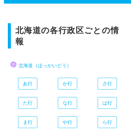
香川県
広島県
和歌山県
静岡県
福岡県
愛媛県
山口県
愛知県
佐賀県
高知県
三重県
北海道の各行政区ごとの情
長崎県
熊本県
報
大分県
宮崎県
北海道（ほっかいどう）
鹿児島県
沖縄県
あ行
か行
さ行
た行
な行
は行
ま行
や行
ら行