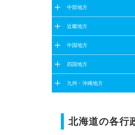
茨城県
宮城県
中部地方
栃木県
秋田県
新潟県
群馬県
近畿地方
山形県
富山県
埼玉県
福島県
滋賀県
石川県
中国地方
千葉県
京都府
福井県
東京都
鳥取県
大阪府
四国地方
山梨県
神奈川県
島根県
兵庫県
長野県
徳島県
岡山県
九州・沖縄地方
奈良県
岐阜県
香川県
広島県
和歌山県
静岡県
福岡県
愛媛県
山口県
愛知県
佐賀県
高知県
三重県
北海道の各行
長崎県
熊本県