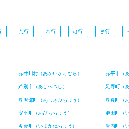
行
た行
な行
は行
ま行
赤井川村（あかいがわむら）
赤平市（
芦別市（あしべつし）
足寄町（
厚沢部町（あっさぶちょう）
厚真町（
安平町（あびらちょう）
池田町（
今金町（いまかねちょう）
岩内町（