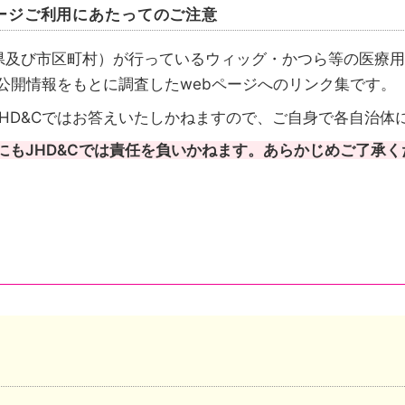
ージご利用にあたってのご注意
県及び市区町村）が行っているウィッグ・かつら等の医療用
が公開情報をもとに調査したwebページへのリンク集です。
HD&Cではお答えいたしかねますので、ご自身で各自治体
にもJHD&Cでは責任を負いかねます。あらかじめご了承く
請先も都道府県のケース
請先は市区町村のケース
成を行いその情報を都道府県がまとめたケースがあります
い自治体は、自治体公式ホームページのトップページへリ