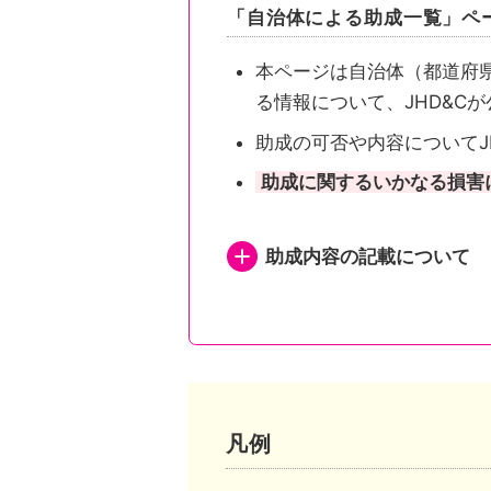
「自治体による助成一覧」ペ
本ページは自治体（都道府
る情報について、JHD&C
助成の可否や内容についてJ
助成に関するいかなる損害
助成内容の記載について
都道府県が助成を行い申
都道府県が助成を行い申
都道府県内市区町村が助
凡例
市区町村独自の助成がある自治体は、自治体公式ホームページの助成事業ページまたは概要が記されたページへリンクしています。
市区町村独自の助成がな