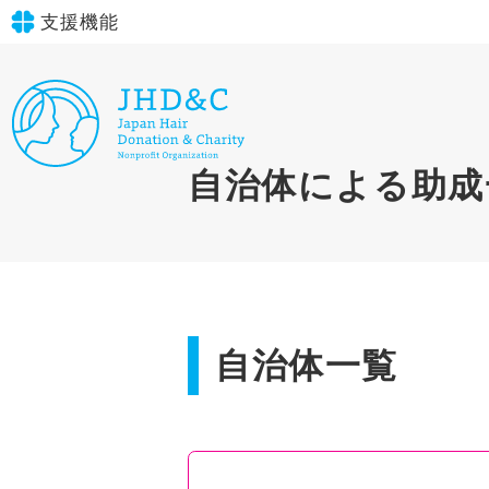
支援機能
文字サイズ
標準
大
in simple English
自治体による助成
背景色
標準
青
黄
黒
English Guide
やさしいにほんご
自治体一覧