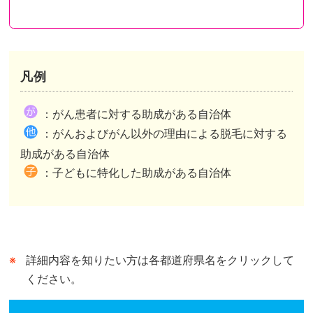
凡例
都道府県が助成を行い申請先も都道府県のケース
都道府県が助成を行い申請先は市区町村のケース
都道府県内市区町村が助成を行いその情報を都道府県がまとめたケースがあります。
：がん患者に対する助成がある自治体
市区町村独自の助成がある自治体は、自治体公式ホームページの助成事業ページまたは概要が記されたページへリンクしています。
市区町村独自の助成がない自治体は、自治体公式ホームページのトップページへリンクしています。
：がんおよびがん以外の理由による脱毛に対する
都道府県が行う助成との併用可、不可は市区町村によって異なります。
助成がある自治体
：子どもに特化した助成がある自治体
詳細内容を知りたい方は各都道府県名をクリックして
ください。