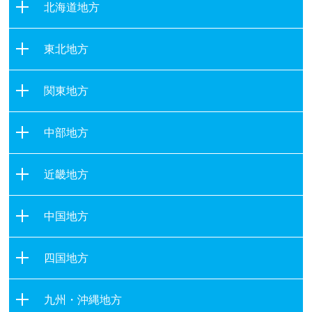
北海道地方
北海道
東北地方
青森県
関東地方
岩手県
茨城県
宮城県
中部地方
栃木県
秋田県
新潟県
群馬県
山形県
近畿地方
富山県
埼玉県
福島県
滋賀県
石川県
千葉県
中国地方
京都府
福井県
東京都
鳥取県
大阪府
山梨県
四国地方
神奈川県
島根県
兵庫県
長野県
徳島県
岡山県
奈良県
九州・沖縄地方
岐阜県