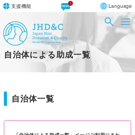
1
Language
支援機能
文字サイズ
in simple English
標準
大
English Guide
背景色
標準
青
黄
黒
自治体による助成一覧
やさしいにほんご
自治体一覧