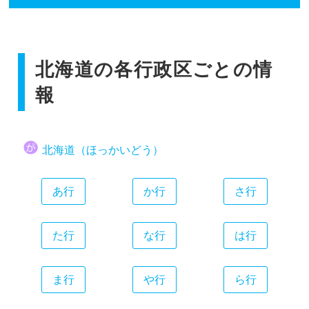
香川県
広島県
和歌山県
静岡県
福岡県
愛媛県
山口県
愛知県
佐賀県
高知県
三重県
北海道の各行政区ごとの情
長崎県
熊本県
報
大分県
宮崎県
北海道（ほっかいどう）
鹿児島県
沖縄県
あ行
か行
さ行
た行
な行
は行
ま行
や行
ら行