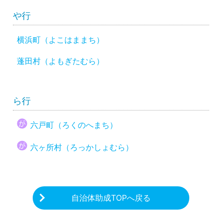
や行
横浜町（よこはままち）
蓬田村（よもぎたむら）
ら行
六戸町（ろくのへまち）
六ヶ所村（ろっかしょむら）
自治体助成TOPへ戻る
CHARITY & GOODS