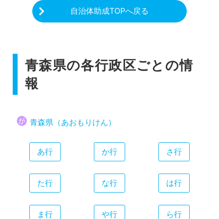
自治体助成TOPへ戻る
青森県の各行政区ごとの情
報
青森県（あおもりけん）
あ行
か行
さ行
た行
な行
は行
ま行
や行
ら行