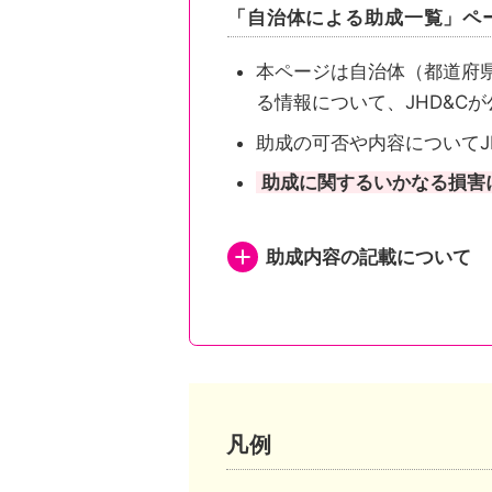
「自治体による助成一覧」ペ
本ページは自治体（都道府
る情報について、JHD&C
助成の可否や内容についてJ
助成に関するいかなる損害
助成内容の記載について
都道府県が助成を行い申
都道府県が助成を行い申
都道府県内市区町村が助
凡例
市区町村独自の助成がある自治体は、自治体公式ホームページの助成事業ページまたは概要が記されたページへリンクしています。
市区町村独自の助成がな