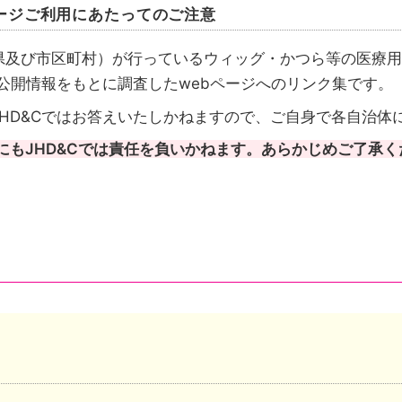
ージご利用にあたってのご注意
県及び市区町村）が行っているウィッグ・かつら等の医療用
が公開情報をもとに調査したwebページへのリンク集です。
HD&Cではお答えいたしかねますので、ご自身で各自治体
にもJHD&Cでは責任を負いかねます。あらかじめご了承く
請先も都道府県のケース
請先は市区町村のケース
成を行いその情報を都道府県がまとめたケースがあります
い自治体は、自治体公式ホームページのトップページへリ