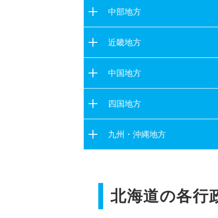
茨城県
宮城県
中部地方
栃木県
秋田県
新潟県
群馬県
近畿地方
山形県
富山県
埼玉県
福島県
滋賀県
石川県
中国地方
千葉県
京都府
福井県
東京都
鳥取県
大阪府
四国地方
山梨県
神奈川県
島根県
兵庫県
長野県
徳島県
岡山県
九州・沖縄地方
奈良県
岐阜県
香川県
広島県
和歌山県
静岡県
福岡県
愛媛県
山口県
愛知県
佐賀県
高知県
三重県
北海道の各行
長崎県
熊本県