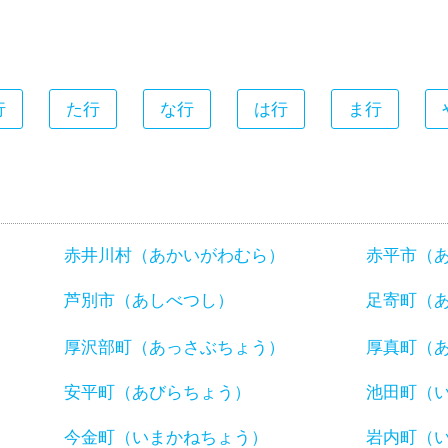
行
た行
な行
は行
ま行
赤井川村（あかいがわむら）
赤平市（
芦別市（あしべつし）
足寄町（
厚沢部町（あっさぶちょう）
厚真町（
安平町（あびらちょう）
池田町（
今金町（いまかねちょう）
岩内町（