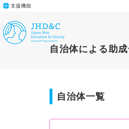
支援機能
文字サイズ
標準
大
in simple English
自治体による助成
背景色
標準
青
黄
黒
English Guide
やさしいにほんご
自治体一覧