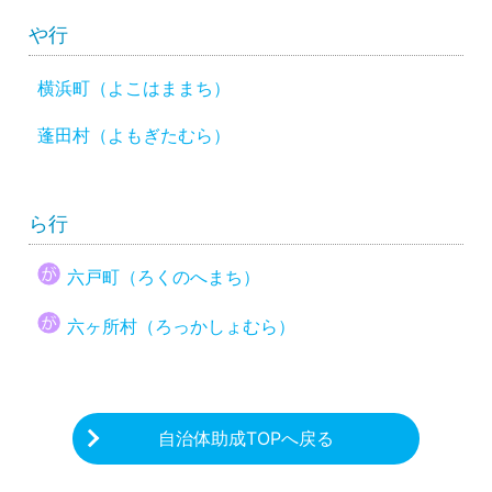
や行
横浜町（よこはままち）
蓬田村（よもぎたむら）
ら行
六戸町（ろくのへまち）
六ヶ所村（ろっかしょむら）
自治体助成TOPへ戻る
CHARITY & GOODS