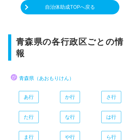
自治体助成TOPへ戻る
青森県の各行政区ごとの情
報
青森県（あおもりけん）
あ行
か行
さ行
た行
な行
は行
ま行
や行
ら行