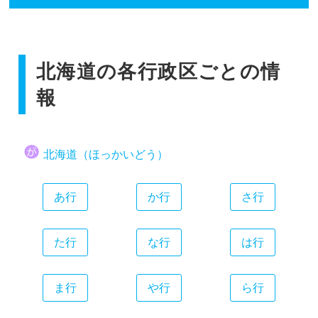
香川県
広島県
和歌山県
静岡県
福岡県
愛媛県
山口県
愛知県
佐賀県
高知県
三重県
北海道の各行政区ごとの情
長崎県
熊本県
報
大分県
宮崎県
北海道（ほっかいどう）
鹿児島県
沖縄県
あ行
か行
さ行
た行
な行
は行
ま行
や行
ら行