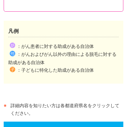
凡例
都道府県が助成を行い申請先も都道府県のケース
都道府県が助成を行い申請先は市区町村のケース
都道府県内市区町村が助成を行いその情報を都道府県がまとめたケースがあります。
：がん患者に対する助成がある自治体
市区町村独自の助成がある自治体は、自治体公式ホームページの助成事業ページまたは概要が記されたページへリンクしています。
市区町村独自の助成がない自治体は、自治体公式ホームページのトップページへリンクしています。
：がんおよびがん以外の理由による脱毛に対する
都道府県が行う助成との併用可、不可は市区町村によって異なります。
助成がある自治体
：子どもに特化した助成がある自治体
詳細内容を知りたい方は各都道府県名をクリックして
ください。