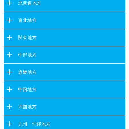
北海道地方
北海道
東北地方
青森県
関東地方
岩手県
茨城県
宮城県
中部地方
栃木県
秋田県
新潟県
群馬県
山形県
近畿地方
富山県
埼玉県
福島県
滋賀県
石川県
千葉県
中国地方
京都府
福井県
東京都
鳥取県
大阪府
山梨県
四国地方
神奈川県
島根県
兵庫県
長野県
徳島県
岡山県
奈良県
九州・沖縄地方
岐阜県