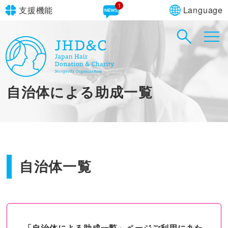
1
Language
支援機能
文字サイズ
in simple English
標準
大
English Guide
背景色
標準
青
黄
黒
自治体による助成一覧
やさしいにほんご
自治体一覧