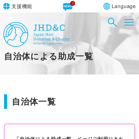
Language
支援機能
文字サイズ
in simple English
標準
大
English Guide
背景色
標準
青
黄
黒
自治体による助成一覧
やさしいにほんご
自治体一覧