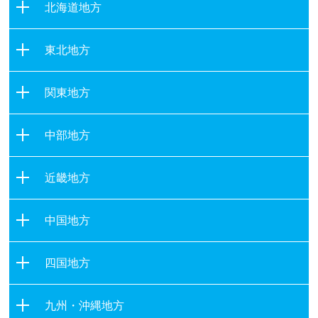
北海道地方
北海道
東北地方
青森県
関東地方
岩手県
茨城県
宮城県
中部地方
栃木県
秋田県
新潟県
群馬県
山形県
近畿地方
富山県
埼玉県
福島県
滋賀県
石川県
千葉県
中国地方
京都府
福井県
東京都
鳥取県
大阪府
山梨県
四国地方
神奈川県
島根県
兵庫県
長野県
徳島県
岡山県
奈良県
九州・沖縄地方
岐阜県