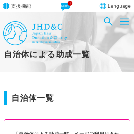
1
Language
支援機能
文字サイズ
in simple English
標準
大
English Guide
背景色
標準
青
黄
黒
自治体による助成一覧
やさしいにほんご
自治体一覧