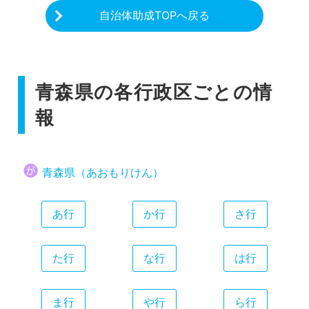
自治体助成TOPへ戻る
青森県の各行政区ごとの情
報
青森県（あおもりけん）
あ行
か行
さ行
た行
な行
は行
ま行
や行
ら行