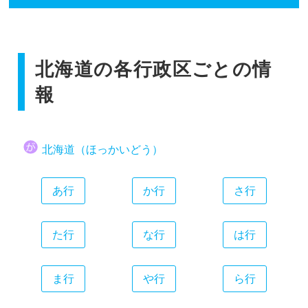
香川県
広島県
和歌山県
静岡県
福岡県
愛媛県
山口県
愛知県
佐賀県
高知県
三重県
北海道の各行政区ごとの情
長崎県
熊本県
報
大分県
宮崎県
北海道（ほっかいどう）
鹿児島県
沖縄県
あ行
か行
さ行
た行
な行
は行
ま行
や行
ら行