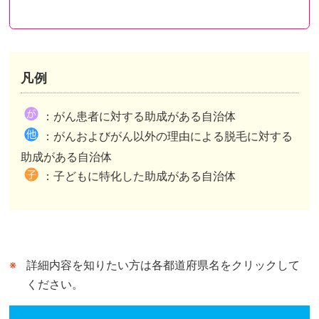
凡例
都道府県が助成を行い申請先も都道府県のケース
都道府県が助成を行い申請先は市区町村のケース
都道府県内市区町村が助成を行いその情報を都道府県がまとめたケースがあります。
：がん患者に対する助成がある自治体
市区町村独自の助成がある自治体は、自治体公式ホームページの助成事業ページまたは概要が記されたページへリンクしています。
市区町村独自の助成がない自治体は、自治体公式ホームページのトップページへリンクしています。
：がんおよびがん以外の理由による脱毛に対する
都道府県が行う助成との併用可、不可は市区町村によって異なります。
助成がある自治体
：子どもに特化した助成がある自治体
詳細内容を知りたい方は各都道府県名をクリックして
ください。