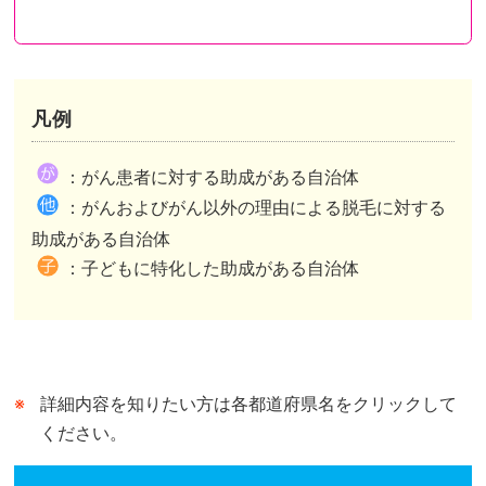
凡例
都道府県が助成を行い申請先も都道府県のケース
都道府県が助成を行い申請先は市区町村のケース
都道府県内市区町村が助成を行いその情報を都道府県がまとめたケースがあります。
：がん患者に対する助成がある自治体
市区町村独自の助成がある自治体は、自治体公式ホームページの助成事業ページまたは概要が記されたページへリンクしています。
市区町村独自の助成がない自治体は、自治体公式ホームページのトップページへリンクしています。
：がんおよびがん以外の理由による脱毛に対する
都道府県が行う助成との併用可、不可は市区町村によって異なります。
助成がある自治体
：子どもに特化した助成がある自治体
詳細内容を知りたい方は各都道府県名をクリックして
ください。