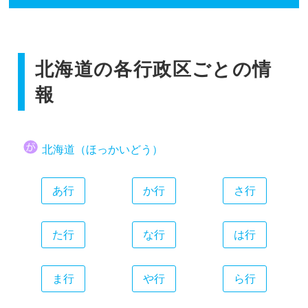
香川県
広島県
和歌山県
静岡県
福岡県
愛媛県
山口県
愛知県
佐賀県
高知県
三重県
北海道の各行政区ごとの情
長崎県
熊本県
報
大分県
宮崎県
北海道（ほっかいどう）
鹿児島県
沖縄県
あ行
か行
さ行
た行
な行
は行
ま行
や行
ら行