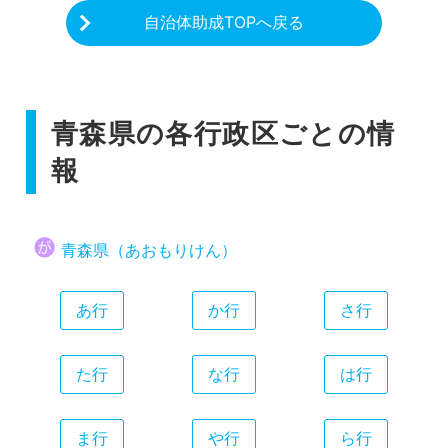
自治体助成TOPへ戻る
青森県の各行政区ごとの情
報
青森県（あおもりけん）
あ行
か行
さ行
た行
な行
は行
ま行
や行
ら行