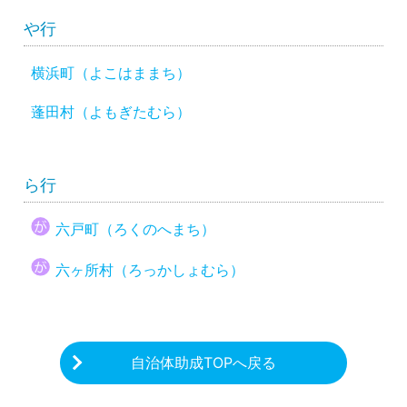
や行
横浜町（よこはままち）
蓬田村（よもぎたむら）
ら行
六戸町（ろくのへまち）
六ヶ所村（ろっかしょむら）
自治体助成TOPへ戻る
CHARITY & GOODS