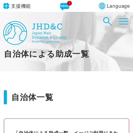
1
Language
支援機能
文字サイズ
in simple English
標準
大
English Guide
背景色
標準
青
黄
黒
自治体による助成一覧
やさしいにほんご
自治体一覧