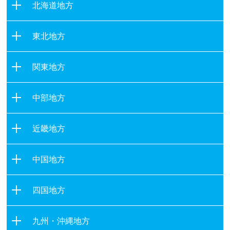
北海道地方
北海道
東北地方
青森県
関東地方
岩手県
茨城県
宮城県
中部地方
栃木県
秋田県
新潟県
群馬県
山形県
近畿地方
富山県
埼玉県
福島県
滋賀県
石川県
千葉県
中国地方
京都府
福井県
東京都
鳥取県
大阪府
山梨県
四国地方
神奈川県
島根県
兵庫県
長野県
徳島県
岡山県
奈良県
九州・沖縄地方
岐阜県