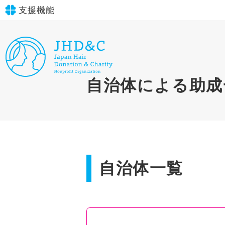
支援機能
文字サイズ
標準
大
in simple English
自治体による助成
背景色
標準
青
黄
黒
English Guide
やさしいにほんご
自治体一覧