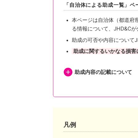
「自治体による助成一覧」ペ
本ページは自治体（都道府
る情報について、JHD&C
助成の可否や内容についてJ
助成に関するいかなる損害
助成内容の記載について
都道府県が助成を行い申
都道府県が助成を行い申
都道府県内市区町村が助
凡例
市区町村独自の助成がある自治体は、自治体公式ホームページの助成事業ページまたは概要が記されたページへリンクしています。
市区町村独自の助成がな