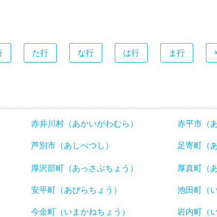
行
た行
な行
は行
ま行
赤井川村（あかいがわむら）
赤平市（
芦別市（あしべつし）
足寄町（
厚沢部町（あっさぶちょう）
厚真町（
安平町（あびらちょう）
池田町（
今金町（いまかねちょう）
岩内町（