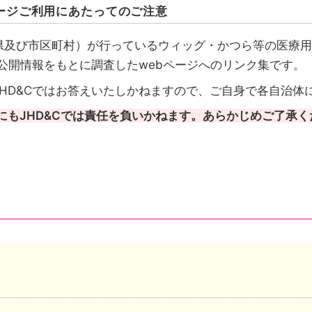
ージご利用にあたってのご注意
県及び市区町村）が行っているウィッグ・かつら等の医療用
が公開情報をもとに調査したwebページへのリンク集です。
HD&Cではお答えいたしかねますので、ご自身で各自治体
にもJHD&Cでは責任を負いかねます。あらかじめご了承く
請先も都道府県のケース
請先は市区町村のケース
成を行いその情報を都道府県がまとめたケースがあります
い自治体は、自治体公式ホームページのトップページへリ