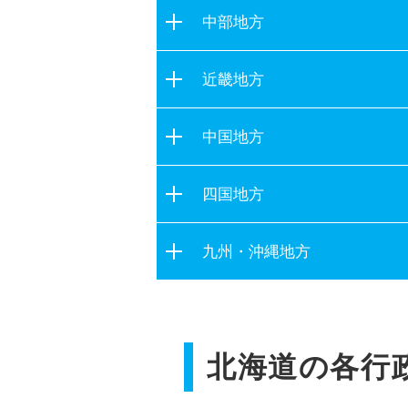
茨城県
宮城県
中部地方
栃木県
秋田県
新潟県
群馬県
近畿地方
山形県
富山県
埼玉県
福島県
滋賀県
石川県
中国地方
千葉県
京都府
福井県
東京都
鳥取県
大阪府
四国地方
山梨県
神奈川県
島根県
兵庫県
長野県
徳島県
岡山県
九州・沖縄地方
奈良県
岐阜県
香川県
広島県
和歌山県
静岡県
福岡県
愛媛県
山口県
愛知県
佐賀県
高知県
三重県
北海道の各行
長崎県
熊本県