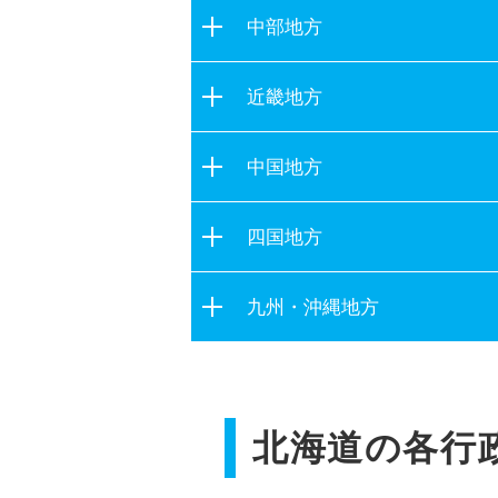
茨城県
宮城県
中部地方
栃木県
秋田県
新潟県
群馬県
近畿地方
山形県
富山県
埼玉県
福島県
滋賀県
石川県
中国地方
千葉県
京都府
福井県
東京都
鳥取県
大阪府
四国地方
山梨県
神奈川県
島根県
兵庫県
長野県
徳島県
岡山県
九州・沖縄地方
奈良県
岐阜県
香川県
広島県
和歌山県
静岡県
福岡県
愛媛県
山口県
愛知県
佐賀県
高知県
三重県
北海道の各行
長崎県
熊本県