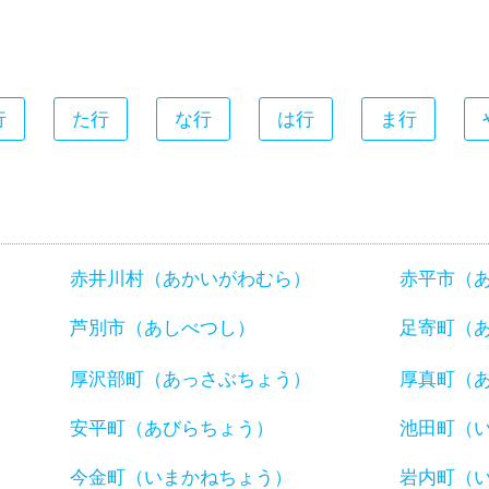
行
た行
な行
は行
ま行
赤井川村（あかいがわむら）
赤平市（
芦別市（あしべつし）
足寄町（
厚沢部町（あっさぶちょう）
厚真町（
安平町（あびらちょう）
池田町（
今金町（いまかねちょう）
岩内町（