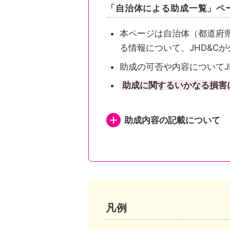
「自治体による助成一覧」ペ
本ページは自治体（都道府
る情報について、JHD&C
助成の可否や内容についてJ
助成に関するいかなる損害
助成内容の記載について
都道府県が助成を行い申
都道府県が助成を行い申
都道府県内市区町村が助
凡例
市区町村独自の助成がある自治体は、自治体公式ホームページの助成事業ページまたは概要が記されたページへリンクしています。
市区町村独自の助成がな