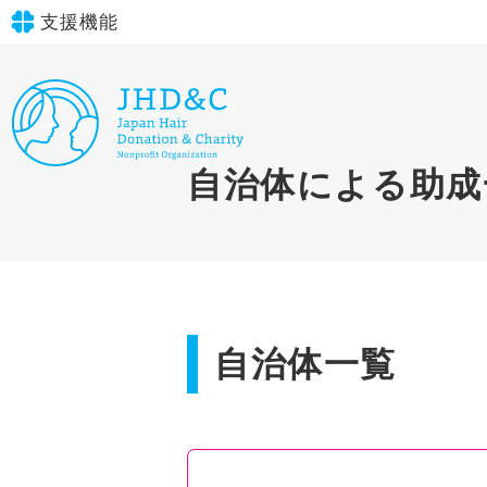
支援機能
文字サイズ
標準
大
in simple English
自治体による助成
背景色
標準
青
黄
黒
English Guide
やさしいにほんご
自治体一覧