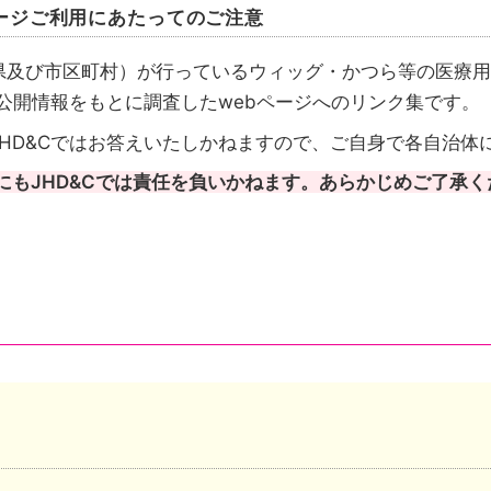
ージご利用にあたってのご注意
県及び市区町村）が行っているウィッグ・かつら等の医療用
が公開情報をもとに調査したwebページへのリンク集です。
HD&Cではお答えいたしかねますので、ご自身で各自治体
にもJHD&Cでは責任を負いかねます。あらかじめご了承く
請先も都道府県のケース
請先は市区町村のケース
成を行いその情報を都道府県がまとめたケースがあります
い自治体は、自治体公式ホームページのトップページへリ