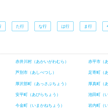
行
た行
な行
は行
ま行
赤井川村（あかいがわむら）
赤平市（
芦別市（あしべつし）
足寄町（
厚沢部町（あっさぶちょう）
厚真町（
安平町（あびらちょう）
池田町（
今金町（いまかねちょう）
岩内町（