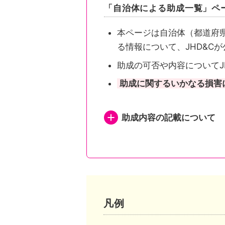
「自治体による助成一覧」ペ
本ページは自治体（都道府
る情報について、JHD&C
助成の可否や内容についてJ
助成に関するいかなる損害
助成内容の記載について
都道府県が助成を行い申
都道府県が助成を行い申
都道府県内市区町村が助
凡例
市区町村独自の助成がある自治体は、自治体公式ホームページの助成事業ページまたは概要が記されたページへリンクしています。
市区町村独自の助成がな