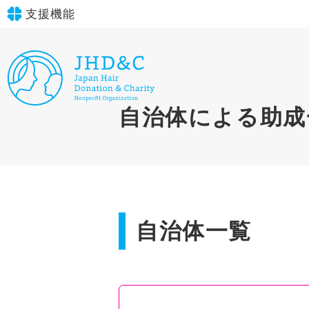
支援機能
文字サイズ
標準
大
in simple English
自治体による助成
背景色
標準
青
黄
黒
English Guide
やさしいにほんご
自治体一覧