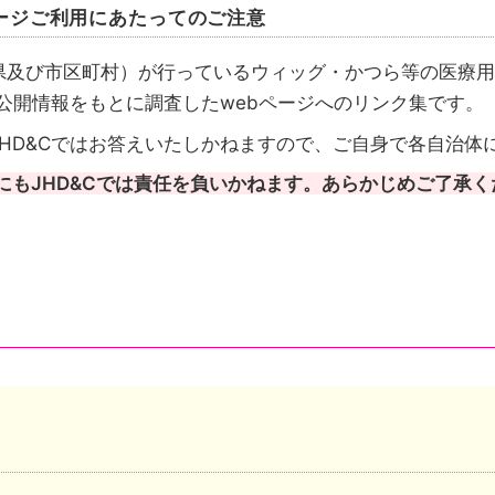
ージご利用にあたってのご注意
県及び市区町村）が行っているウィッグ・かつら等の医療用
が公開情報をもとに調査したwebページへのリンク集です。
HD&Cではお答えいたしかねますので、ご自身で各自治体
にもJHD&Cでは責任を負いかねます。あらかじめご了承く
請先も都道府県のケース
請先は市区町村のケース
成を行いその情報を都道府県がまとめたケースがあります
い自治体は、自治体公式ホームページのトップページへリ