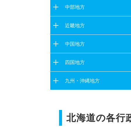
茨城県
宮城県
中部地方
栃木県
秋田県
新潟県
群馬県
近畿地方
山形県
富山県
埼玉県
福島県
滋賀県
石川県
中国地方
千葉県
京都府
福井県
東京都
鳥取県
大阪府
四国地方
山梨県
神奈川県
島根県
兵庫県
長野県
徳島県
岡山県
九州・沖縄地方
奈良県
岐阜県
香川県
広島県
和歌山県
静岡県
福岡県
愛媛県
山口県
愛知県
佐賀県
高知県
三重県
北海道の各行
長崎県
熊本県