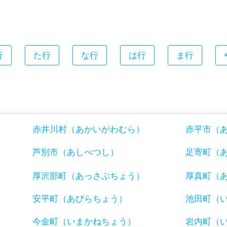
行
た行
な行
は行
ま行
赤井川村（あかいがわむら）
赤平市（
芦別市（あしべつし）
足寄町（
厚沢部町（あっさぶちょう）
厚真町（
安平町（あびらちょう）
池田町（
今金町（いまかねちょう）
岩内町（