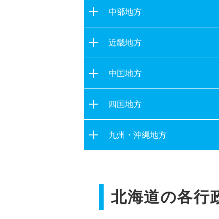
茨城県
宮城県
中部地方
栃木県
秋田県
新潟県
群馬県
近畿地方
山形県
富山県
埼玉県
福島県
滋賀県
石川県
中国地方
千葉県
京都府
福井県
東京都
鳥取県
大阪府
四国地方
山梨県
神奈川県
島根県
兵庫県
長野県
徳島県
岡山県
九州・沖縄地方
奈良県
岐阜県
香川県
広島県
和歌山県
静岡県
福岡県
愛媛県
山口県
愛知県
佐賀県
高知県
三重県
北海道の各行
長崎県
熊本県