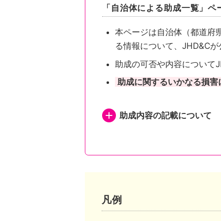
「自治体による助成一覧」ペ
本ページは自治体（都道府
る情報について、JHD&C
助成の可否や内容についてJ
助成に関するいかなる損害
助成内容の記載について
都道府県が助成を行い申
都道府県が助成を行い申
都道府県内市区町村が助
凡例
市区町村独自の助成がある自治体は、自治体公式ホームページの助成事業ページまたは概要が記されたページへリンクしています。
市区町村独自の助成がな