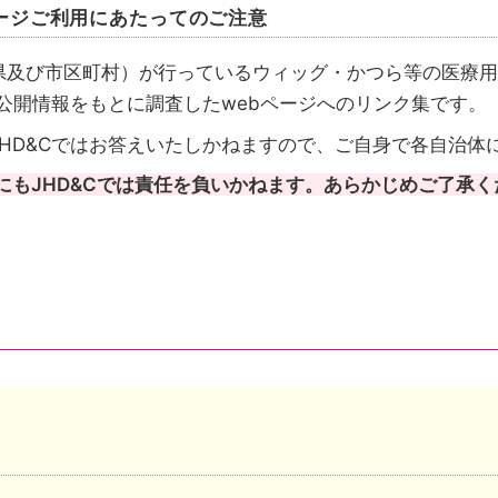
ージご利用にあたってのご注意
県及び市区町村）が行っているウィッグ・かつら等の医療用
が公開情報をもとに調査したwebページへのリンク集です。
HD&Cではお答えいたしかねますので、ご自身で各自治体
にもJHD&Cでは責任を負いかねます。あらかじめご了承く
請先も都道府県のケース
請先は市区町村のケース
成を行いその情報を都道府県がまとめたケースがあります
い自治体は、自治体公式ホームページのトップページへリ