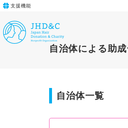
支援機能
文字サイズ
標準
大
in simple English
自治体による助成
背景色
標準
青
黄
黒
English Guide
やさしいにほんご
自治体一覧