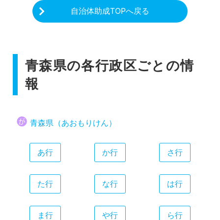
自治体助成TOPへ戻る
青森県の各行政区ごとの情
報
青森県（あおもりけん）
あ行
か行
さ行
た行
な行
は行
ま行
や行
ら行