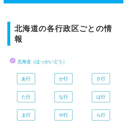
香川県
広島県
和歌山県
静岡県
福岡県
愛媛県
山口県
愛知県
佐賀県
高知県
三重県
北海道の各行政区ごとの情
長崎県
熊本県
報
大分県
宮崎県
北海道（ほっかいどう）
鹿児島県
沖縄県
あ行
か行
さ行
た行
な行
は行
ま行
や行
ら行