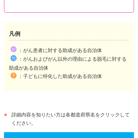
凡例
都道府県が助成を行い申請先も都道府県のケース
都道府県が助成を行い申請先は市区町村のケース
都道府県内市区町村が助成を行いその情報を都道府県がまとめたケースがあります。
：がん患者に対する助成がある自治体
市区町村独自の助成がある自治体は、自治体公式ホームページの助成事業ページまたは概要が記されたページへリンクしています。
市区町村独自の助成がない自治体は、自治体公式ホームページのトップページへリンクしています。
：がんおよびがん以外の理由による脱毛に対する
都道府県が行う助成との併用可、不可は市区町村によって異なります。
助成がある自治体
：子どもに特化した助成がある自治体
詳細内容を知りたい方は各都道府県名をクリックして
ください。