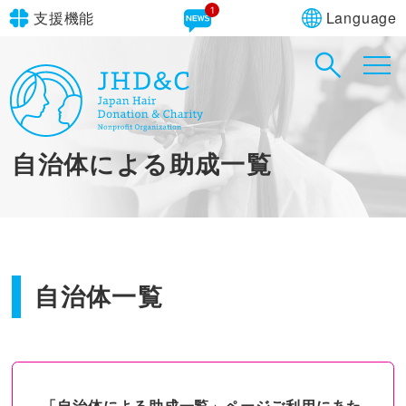
1
Language
支援機能
文字サイズ
in simple English
標準
大
English Guide
背景色
標準
青
黄
黒
自治体による助成一覧
やさしいにほんご
自治体一覧