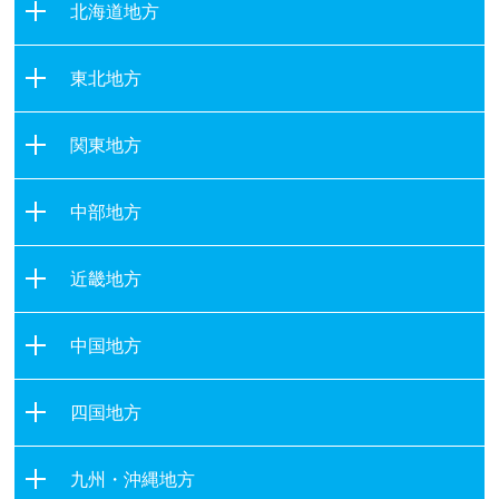
北海道地方
北海道
東北地方
青森県
関東地方
岩手県
茨城県
宮城県
中部地方
栃木県
秋田県
新潟県
群馬県
山形県
近畿地方
富山県
埼玉県
福島県
滋賀県
石川県
千葉県
中国地方
京都府
福井県
東京都
鳥取県
大阪府
山梨県
四国地方
神奈川県
島根県
兵庫県
長野県
徳島県
岡山県
奈良県
九州・沖縄地方
岐阜県