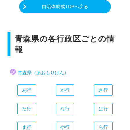
自治体助成TOPへ戻る
青森県の各行政区ごとの情
報
青森県（あおもりけん）
あ行
か行
さ行
た行
な行
は行
ま行
や行
ら行