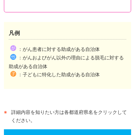
凡例
都道府県が助成を行い申請先も都道府県のケース
都道府県が助成を行い申請先は市区町村のケース
都道府県内市区町村が助成を行いその情報を都道府県がまとめたケースがあります。
：がん患者に対する助成がある自治体
市区町村独自の助成がある自治体は、自治体公式ホームページの助成事業ページまたは概要が記されたページへリンクしています。
市区町村独自の助成がない自治体は、自治体公式ホームページのトップページへリンクしています。
：がんおよびがん以外の理由による脱毛に対する
都道府県が行う助成との併用可、不可は市区町村によって異なります。
助成がある自治体
：子どもに特化した助成がある自治体
詳細内容を知りたい方は各都道府県名をクリックして
ください。