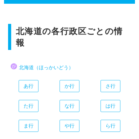
香川県
広島県
和歌山県
静岡県
福岡県
愛媛県
山口県
愛知県
佐賀県
高知県
三重県
北海道の各行政区ごとの情
長崎県
熊本県
報
大分県
宮崎県
北海道（ほっかいどう）
鹿児島県
沖縄県
あ行
か行
さ行
た行
な行
は行
ま行
や行
ら行