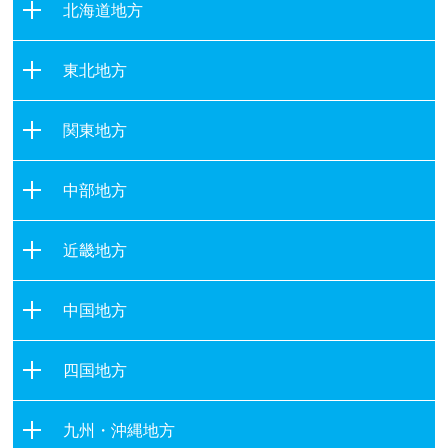
北海道地方
北海道
東北地方
青森県
関東地方
岩手県
茨城県
宮城県
中部地方
栃木県
秋田県
新潟県
群馬県
山形県
近畿地方
富山県
埼玉県
福島県
滋賀県
石川県
千葉県
中国地方
京都府
福井県
東京都
鳥取県
大阪府
山梨県
四国地方
神奈川県
島根県
兵庫県
長野県
徳島県
岡山県
奈良県
九州・沖縄地方
岐阜県