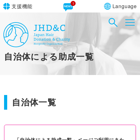
1
Language
支援機能
文字サイズ
in simple English
標準
大
English Guide
背景色
標準
青
黄
黒
自治体による助成一覧
やさしいにほんご
自治体一覧