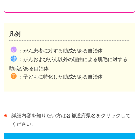
凡例
都道府県が助成を行い申請先も都道府県のケース
都道府県が助成を行い申請先は市区町村のケース
都道府県内市区町村が助成を行いその情報を都道府県がまとめたケースがあります。
：がん患者に対する助成がある自治体
市区町村独自の助成がある自治体は、自治体公式ホームページの助成事業ページまたは概要が記されたページへリンクしています。
市区町村独自の助成がない自治体は、自治体公式ホームページのトップページへリンクしています。
：がんおよびがん以外の理由による脱毛に対する
都道府県が行う助成との併用可、不可は市区町村によって異なります。
助成がある自治体
：子どもに特化した助成がある自治体
詳細内容を知りたい方は各都道府県名をクリックして
ください。