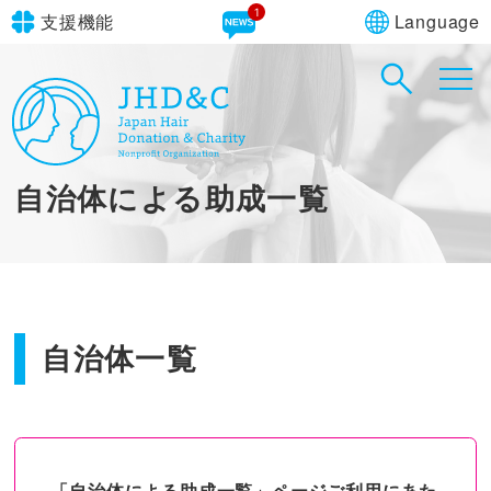
Language
支援機能
文字サイズ
in simple English
標準
大
English Guide
背景色
標準
青
黄
黒
自治体による助成一覧
やさしいにほんご
自治体一覧