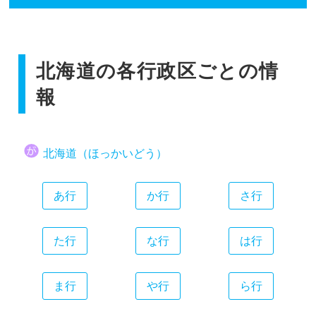
香川県
広島県
和歌山県
静岡県
福岡県
愛媛県
山口県
愛知県
佐賀県
高知県
三重県
北海道の各行政区ごとの情
長崎県
熊本県
報
大分県
宮崎県
北海道（ほっかいどう）
鹿児島県
沖縄県
あ行
か行
さ行
た行
な行
は行
ま行
や行
ら行