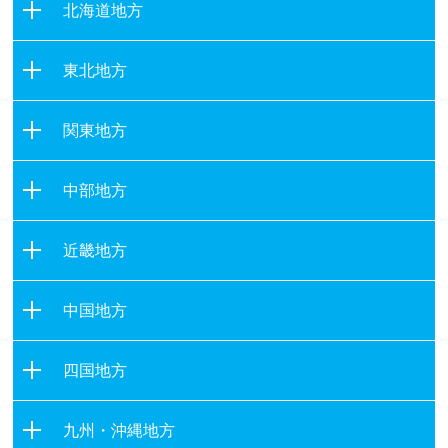
北海道地方
北海道
東北地方
青森県
関東地方
岩手県
茨城県
宮城県
中部地方
栃木県
秋田県
新潟県
群馬県
山形県
近畿地方
富山県
埼玉県
福島県
滋賀県
石川県
千葉県
中国地方
京都府
福井県
東京都
鳥取県
大阪府
山梨県
四国地方
神奈川県
島根県
兵庫県
長野県
徳島県
岡山県
奈良県
九州・沖縄地方
岐阜県