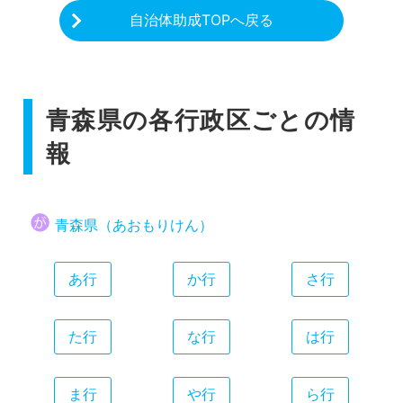
自治体助成TOPへ戻る
青森県の各行政区ごとの情
報
青森県（あおもりけん）
あ行
か行
さ行
た行
な行
は行
ま行
や行
ら行