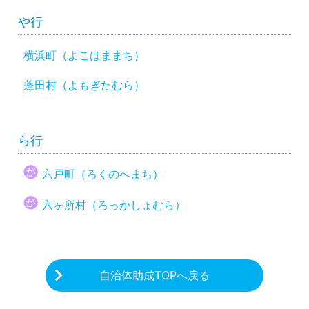
や行
横浜町（よこはままち）
蓬田村（よもぎたむら）
ら行
六戸町（ろくのへまち）
六ヶ所村（ろっかしょむら）
自治体助成TOPへ戻る
CHARITY & GOODS