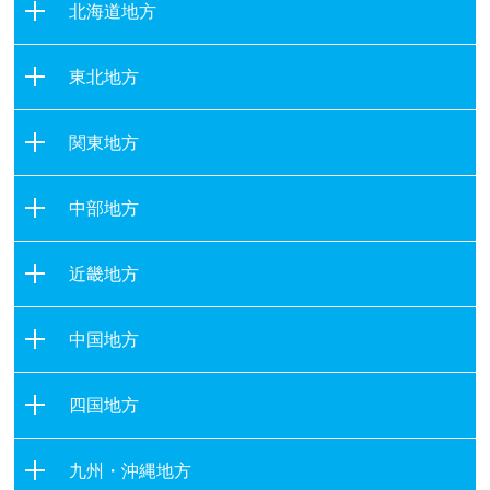
北海道地方
北海道
東北地方
青森県
関東地方
岩手県
茨城県
宮城県
中部地方
栃木県
秋田県
新潟県
群馬県
山形県
近畿地方
富山県
埼玉県
福島県
滋賀県
石川県
千葉県
中国地方
京都府
福井県
東京都
鳥取県
大阪府
山梨県
四国地方
神奈川県
島根県
兵庫県
長野県
徳島県
岡山県
奈良県
九州・沖縄地方
岐阜県