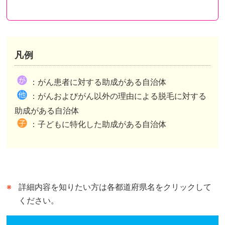
凡例
都道府県が助成を行い申請先も都道府県のケース
都道府県が助成を行い申請先は市区町村のケース
都道府県内市区町村が助成を行いその情報を都道府県がまとめたケースがあります。
：がん患者に対する助成がある自治体
市区町村独自の助成がある自治体は、自治体公式ホームページの助成事業ページまたは概要が記されたページへリンクしています。
市区町村独自の助成がない自治体は、自治体公式ホームページのトップページへリンクしています。
：がんおよびがん以外の理由による脱毛に対する
都道府県が行う助成との併用可、不可は市区町村によって異なります。
助成がある自治体
：子どもに特化した助成がある自治体
詳細内容を知りたい方は各都道府県名をクリックして
ください。