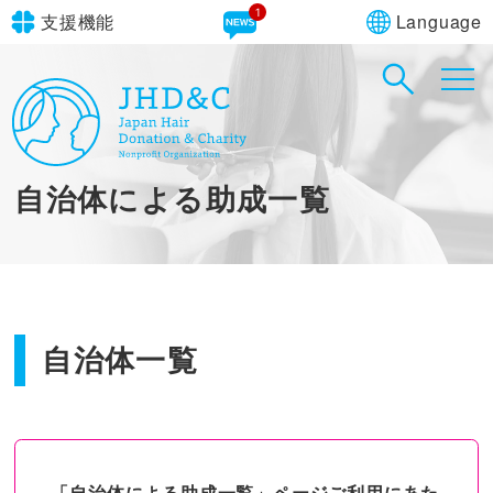
1
Language
支援機能
文字サイズ
in simple English
標準
大
English Guide
背景色
標準
青
黄
黒
自治体による助成一覧
やさしいにほんご
自治体一覧