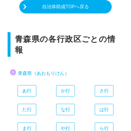
自治体助成TOPへ戻る
青森県の各行政区ごとの情
報
青森県（あおもりけん）
あ行
か行
さ行
た行
な行
は行
ま行
や行
ら行