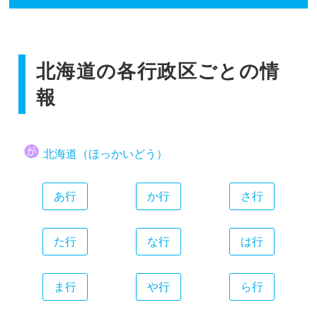
香川県
広島県
和歌山県
静岡県
福岡県
愛媛県
山口県
愛知県
佐賀県
高知県
三重県
北海道の各行政区ごとの情
長崎県
熊本県
報
大分県
宮崎県
北海道（ほっかいどう）
鹿児島県
沖縄県
あ行
か行
さ行
た行
な行
は行
ま行
や行
ら行