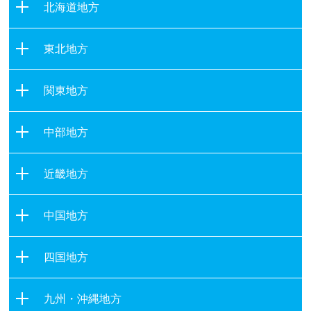
北海道地方
北海道
東北地方
青森県
関東地方
岩手県
茨城県
宮城県
中部地方
栃木県
秋田県
新潟県
群馬県
山形県
近畿地方
富山県
埼玉県
福島県
滋賀県
石川県
千葉県
中国地方
京都府
福井県
東京都
鳥取県
大阪府
山梨県
四国地方
神奈川県
島根県
兵庫県
長野県
徳島県
岡山県
奈良県
九州・沖縄地方
岐阜県