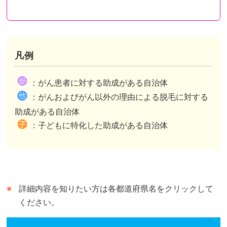
凡例
都道府県が助成を行い申請先も都道府県のケース
都道府県が助成を行い申請先は市区町村のケース
都道府県内市区町村が助成を行いその情報を都道府県がまとめたケースがあります。
：がん患者に対する助成がある自治体
市区町村独自の助成がある自治体は、自治体公式ホームページの助成事業ページまたは概要が記されたページへリンクしています。
市区町村独自の助成がない自治体は、自治体公式ホームページのトップページへリンクしています。
：がんおよびがん以外の理由による脱毛に対する
都道府県が行う助成との併用可、不可は市区町村によって異なります。
助成がある自治体
：子どもに特化した助成がある自治体
詳細内容を知りたい方は各都道府県名をクリックして
ください。