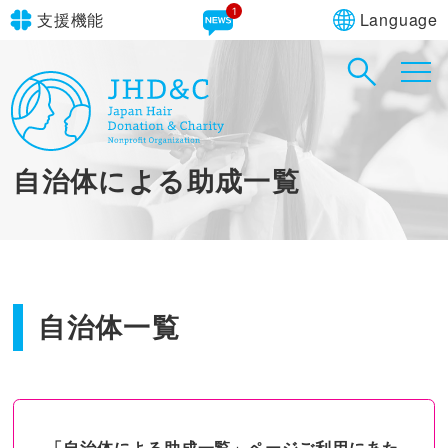
1
Language
支援機能
文字サイズ
in simple English
標準
大
English Guide
背景色
標準
青
黄
黒
自治体による助成一覧
やさしいにほんご
自治体一覧