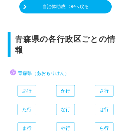
自治体助成TOPへ戻る
青森県の各行政区ごとの情
報
青森県（あおもりけん）
あ行
か行
さ行
た行
な行
は行
ま行
や行
ら行