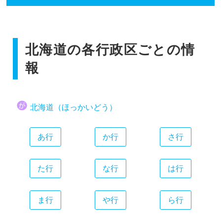
香川県
広島県
和歌山県
静岡県
福岡県
愛媛県
山口県
愛知県
佐賀県
高知県
三重県
北海道の各行政区ごとの情
長崎県
熊本県
報
大分県
宮崎県
北海道（ほっかいどう）
鹿児島県
沖縄県
あ行
か行
さ行
た行
な行
は行
ま行
や行
ら行