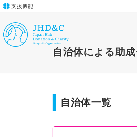
支援機能
文字サイズ
標準
大
in simple English
自治体による助成
背景色
標準
青
黄
黒
English Guide
やさしいにほんご
自治体一覧