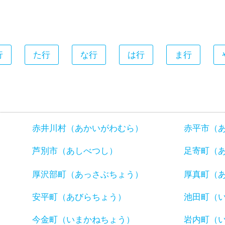
行
た行
な行
は行
ま行
赤井川村（あかいがわむら）
赤平市（
芦別市（あしべつし）
足寄町（
厚沢部町（あっさぶちょう）
厚真町（
安平町（あびらちょう）
池田町（
今金町（いまかねちょう）
岩内町（