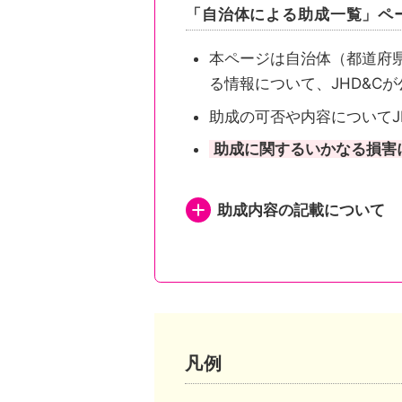
「自治体による助成一覧」ペ
本ページは自治体（都道府
る情報について、JHD&C
助成の可否や内容についてJ
助成に関するいかなる損害
助成内容の記載について
都道府県が助成を行い申
都道府県が助成を行い申
都道府県内市区町村が助
凡例
市区町村独自の助成がある自治体は、自治体公式ホームページの助成事業ページまたは概要が記されたページへリンクしています。
市区町村独自の助成がな