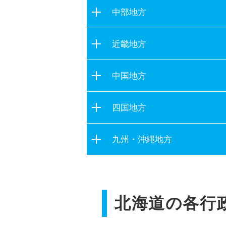
茨城県
宮城県
中部地方
栃木県
秋田県
新潟県
群馬県
近畿地方
山形県
富山県
埼玉県
福島県
滋賀県
石川県
中国地方
千葉県
京都府
福井県
東京都
鳥取県
大阪府
四国地方
山梨県
神奈川県
島根県
兵庫県
長野県
徳島県
岡山県
九州・沖縄地方
奈良県
岐阜県
香川県
広島県
和歌山県
静岡県
福岡県
愛媛県
山口県
愛知県
佐賀県
高知県
三重県
北海道の各行
長崎県
熊本県