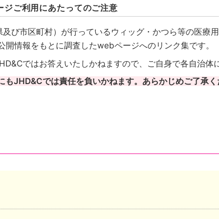
ージご利用にあたってのご注意
県及び市区町村）が行っているウィッグ・かつら等の医療用
が公開情報をもとに調査したwebページへのリンク集です。
HD&Cではお答えいたしかねますので、ご自身で各自治体
にもJHD&Cでは責任を負いかねます。あらかじめご了承く
請先も都道府県のケース
請先は市区町村のケース
成を行いその情報を都道府県がまとめたケースがあります
い自治体は、自治体公式ホームページのトップページへリ