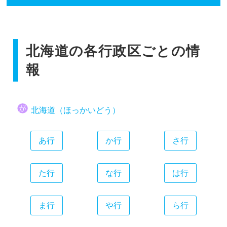
香川県
広島県
和歌山県
静岡県
福岡県
愛媛県
山口県
愛知県
佐賀県
高知県
三重県
北海道の各行政区ごとの情
長崎県
熊本県
報
大分県
宮崎県
北海道（ほっかいどう）
鹿児島県
沖縄県
あ行
か行
さ行
た行
な行
は行
ま行
や行
ら行