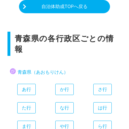
自治体助成TOPへ戻る
青森県の各行政区ごとの情
報
青森県（あおもりけん）
あ行
か行
さ行
た行
な行
は行
ま行
や行
ら行