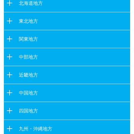
北海道地方
北海道
東北地方
青森県
関東地方
岩手県
茨城県
宮城県
中部地方
栃木県
秋田県
新潟県
群馬県
山形県
近畿地方
富山県
埼玉県
福島県
滋賀県
石川県
千葉県
中国地方
京都府
福井県
東京都
鳥取県
大阪府
山梨県
四国地方
神奈川県
島根県
兵庫県
長野県
徳島県
岡山県
奈良県
九州・沖縄地方
岐阜県