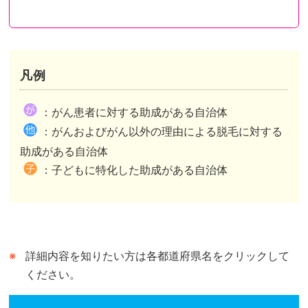
凡例
都道府県が助成を行い申請先も都道府県のケース
都道府県が助成を行い申請先は市区町村のケース
都道府県内市区町村が助成を行いその情報を都道府県がまとめたケースがあります。
：がん患者に対する助成がある自治体
市区町村独自の助成がある自治体は、自治体公式ホームページの助成事業ページまたは概要が記されたページへリンクしています。
市区町村独自の助成がない自治体は、自治体公式ホームページのトップページへリンクしています。
：がんおよびがん以外の理由による脱毛に対する
都道府県が行う助成との併用可、不可は市区町村によって異なります。
助成がある自治体
：子どもに特化した助成がある自治体
詳細内容を知りたい方は各都道府県名をクリックして
ください。