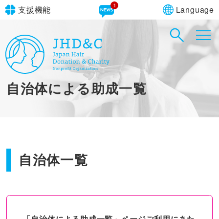
1
Language
支援機能
文字サイズ
in simple English
標準
大
English Guide
背景色
標準
青
黄
黒
自治体による助成一覧
やさしいにほんご
自治体一覧