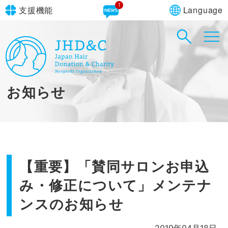
1
Language
支援機能
文字サイズ
in simple English
標準
大
English Guide
背景色
標準
青
黄
黒
お知らせ
やさしいにほんご
【重要】「賛同サロンお申込
み・修正について」メンテナ
ンスのお知らせ