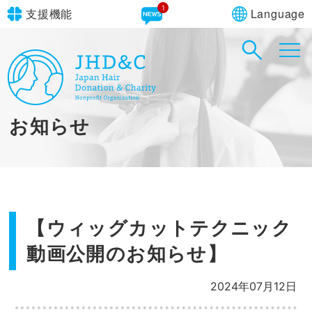
1
Language
支援機能
文字サイズ
in simple English
標準
大
English Guide
背景色
標準
青
黄
黒
お知らせ
やさしいにほんご
【ウィッグカットテクニック
動画公開のお知らせ】
2024年07月12日