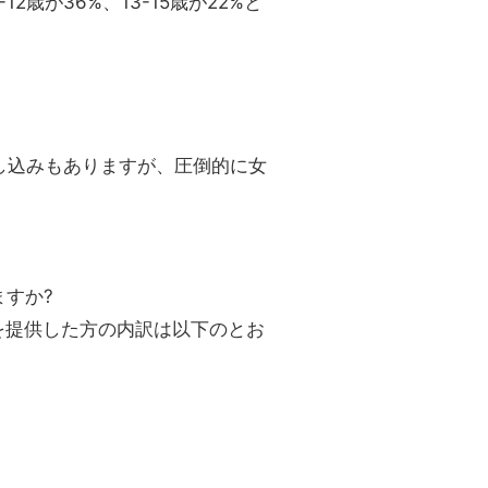
歳が36%、13-15歳が22%と
申し込みもありますが、圧倒的に女
ますか?
を提供した方の内訳は以下のとお