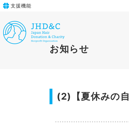
支援機能
文字サイズ
標準
大
in simple English
お知らせ
背景色
標準
青
黄
黒
English Guide
やさしいにほんご
(2)【夏休みの