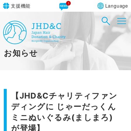
1
Language
支援機能
文字サイズ
in simple English
標準
大
English Guide
背景色
標準
青
黄
黒
お知らせ
やさしいにほんご
【JHD&Cチャリティファン
ディングに じゃーだっくん
ミニぬいぐるみ(ましまろ)
が登場】