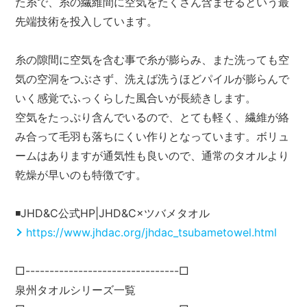
た糸で、糸の繊維間に空気をたくさん含ませるという最
先端技術を投入しています。
糸の隙間に空気を含む事で糸が膨らみ、また洗っても空
気の空洞をつぶさず、洗えば洗うほどパイルが膨らんで
いく感覚でふっくらした風合いが長続きします。
空気をたっぷり含んでいるので、とても軽く、繊維が絡
み合って毛羽も落ちにくい作りとなっています。ボリュ
ームはありますが通気性も良いので、通常のタオルより
乾燥が早いのも特徴です。
◾️JHD&C公式HP|JHD&C×ツバメタオル
https://www.jhdac.org/jhdac_tsubametowel.html
□--------------------------------□
泉州タオルシリーズ一覧