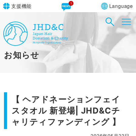
1
Language
支援機能
文字サイズ
in simple English
標準
大
English Guide
背景色
標準
青
黄
黒
お知らせ
やさしいにほんご
【 ヘアドネーションフェイ
スタオル 新登場| JHD&Cチ
ャリティファンディング 】