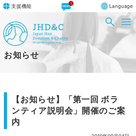
1
Language
支援機能
文字サイズ
in simple English
標準
大
English Guide
背景色
標準
青
黄
黒
お知らせ
やさしいにほんご
【お知らせ】「第一回 ボラ
ンティア説明会」開催のご案
内