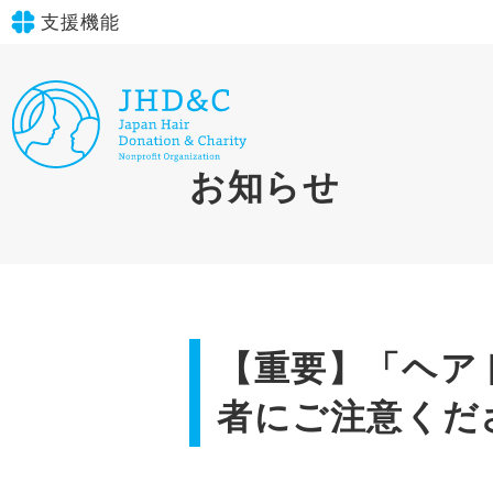
支援機能
文字サイズ
標準
大
in simple English
お知らせ
背景色
標準
青
黄
黒
English Guide
やさしいにほんご
【重要】「ヘア
者にご注意くだ