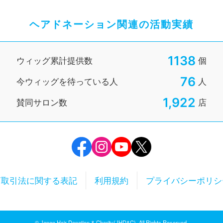
ヘアドネーション関連の活動実績
1138
ウィッグ累計提供数
個
76
今ウィッグを待っている人
人
1,922
賛同サロン数
店
商取引法に
関する表記
利用規約
プライバシーポリシ
© Japan Hair Donation & Charity(JHD&C).
All Rights Reserved.