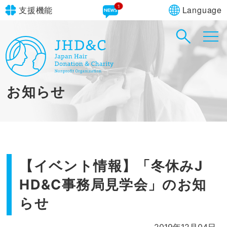
1
Language
支援機能
文字サイズ
in simple English
標準
大
English Guide
背景色
標準
青
黄
黒
お知らせ
やさしいにほんご
【イベント情報】「冬休みJ
HD&C事務局見学会」のお知
らせ