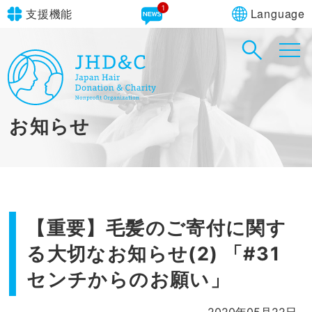
1
Language
支援機能
文字サイズ
in simple English
標準
大
English Guide
背景色
標準
青
黄
黒
お知らせ
やさしいにほんご
【重要】毛髪のご寄付に関す
る大切なお知らせ(2) 「#31
センチからのお願い」