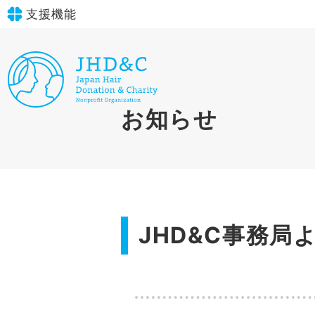
支援機能
文字サイズ
標準
大
in simple English
お知らせ
背景色
標準
青
黄
黒
English Guide
やさしいにほんご
JHD&C事務