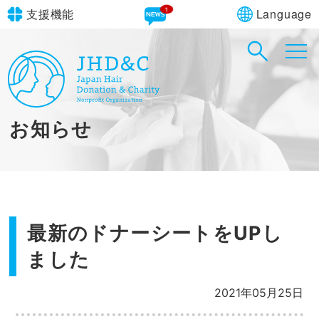
1
Language
支援機能
文字サイズ
in simple English
標準
大
English Guide
背景色
標準
青
黄
黒
お知らせ
やさしいにほんご
最新のドナーシートをUPし
ました
2021年05月25日