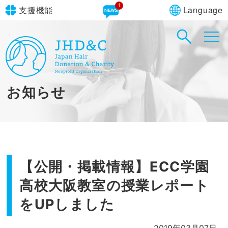
1
Language
支援機能
文字サイズ
in simple English
標準
大
English Guide
背景色
標準
青
黄
黒
お知らせ
やさしいにほんご
【公開・掲載情報】ECC学園
高校大阪教室の授業レポート
をUPしました