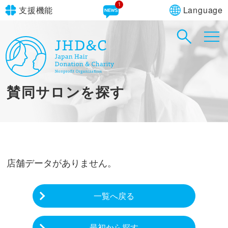
1
Language
支援機能
文字サイズ
in simple English
標準
大
English Guide
背景色
標準
青
黄
黒
賛同サロンを探す
やさしいにほんご
店舗データがありません。
一覧へ戻る
最初から探す