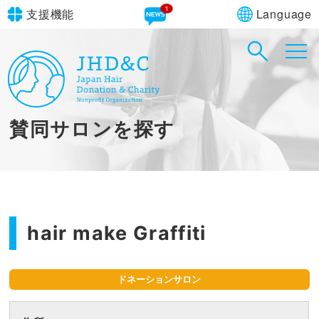
1
Language
支援機能
文字サイズ
in simple English
標準
大
English Guide
背景色
標準
青
黄
黒
賛同サロンを探す
やさしいにほんご
hair make Graffiti
ドネーションサロン