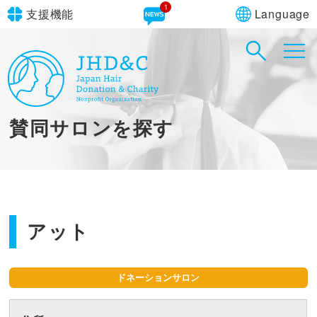
1
Language
支援機能
文字サイズ
in simple English
標準
大
English Guide
背景色
標準
青
黄
黒
賛同サロンを探す
やさしいにほんご
アット
ドネーションサロン