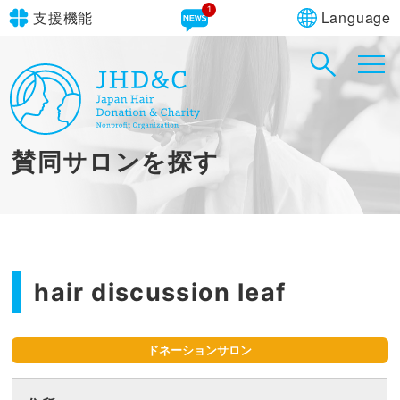
1
Language
支援機能
文字サイズ
in simple English
標準
大
English Guide
背景色
標準
青
黄
黒
賛同サロンを探す
やさしいにほんご
hair discussion leaf
ドネーションサロン