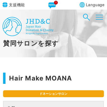
1
Language
支援機能
文字サイズ
in simple English
標準
大
English Guide
背景色
標準
青
黄
黒
賛同サロンを探す
やさしいにほんご
Hair Make MOANA
ドネーションサロン