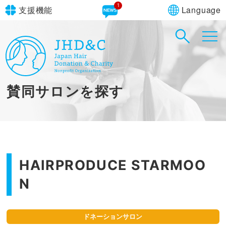
1
Language
支援機能
文字サイズ
in simple English
標準
大
English Guide
背景色
標準
青
黄
黒
賛同サロンを探す
やさしいにほんご
HAIRPRODUCE STARMOO
N
ドネーションサロン