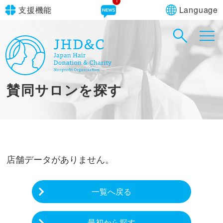
1
Language
支援機能
文字サイズ
in simple English
標準
大
English Guide
背景色
標準
青
黄
黒
賛同サロンを探す
やさしいにほんご
店舗データがありません。
一覧へ戻る
最初から探す